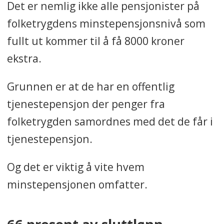
samme.
Det er nemlig ikke alle pensjonister på
folketrygdens minstepensjonsnivå som
Dette gjelder særlig personer
fullt ut kommer til å få 8000 kroner
med lav lønn og deltid, der
ekstra.
folketrygden allerede dekker
nesten hele pensjonen. Ifølge
Grunnen er at de har en offentlig
Fagforbundet merker de som er
tjenestepensjon der penger fra
født i 1953 eller tidligere
folketrygden samordnes med det de får i
økningen på 8000 best, mens
tjenestepensjon.
yngre årskull får mindre effekt.
Og det er viktig å vite hvem
Oppsummeringen er laget med
minstepensjonen omfatter.
kunstig intelligens og kvalitetssikret
av Fagbladets redaksjon.