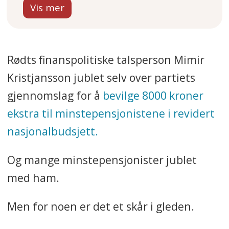
revidert nasjonalbudsjett. For
mange med offentlig
tjenestepensjon blir noe av
Rødts finanspolitiske talsperson Mimir
økningen spist opp av
Kristjansson jublet selv over partiets
samordning.
gjennomslag for å
bevilge 8000 kroner
Offentlig tjenestepensjon skal
ekstra til minstepensjonistene i revidert
sammen med folketrygden
nasjonalbudsjett.
normalt gi 66 prosent av
Og mange minstepensjonister jublet
sluttlønna ved full opptjening.
med ham.
Når folketrygden øker, kan
tjenestepensjonen bli redusert
Men for noen er det et skår i gleden.
slik at totalen likevel blir den