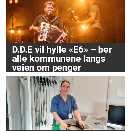
D.D.E vil hylle «E6» – ber
alle kommunene langs
veien om penger