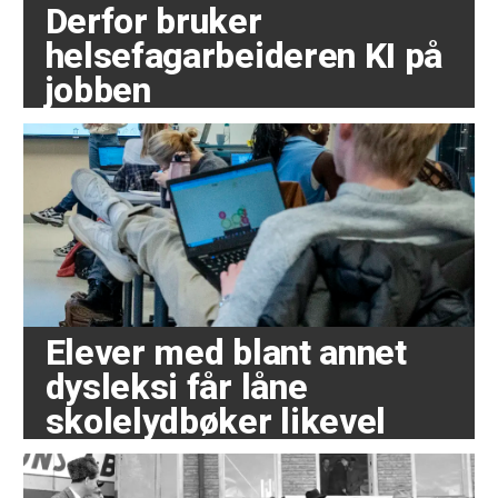
Derfor bruker
helsefagarbeideren KI på
jobben
Elever med blant annet
dysleksi får låne
skolelydbøker likevel