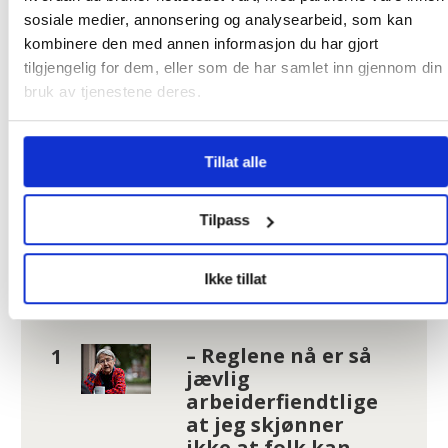
kullet som vil merke minst til tillegget på
sosiale medier, annonsering og analysearbeid, som kan
8000, sier han.
kombinere den med annen informasjon du har gjort
tilgjengelig for dem, eller som de har samlet inn gjennom din
bruk av tjenestene deres.
FOLKETRYGDEN
MINSTEPENSJONISTER
REVIDERT NASJONALBUDSJETT
NYHETER
Tillat alle
PENSJON
STEINAR FUGLEVAAG
Tilpass
Ikke tillat
Mest lest
| Siste sju dager
– Reglene nå er så
jævlig
arbeiderfiendtlige
at jeg skjønner
ikke at folk kan