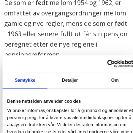
De som er født mellom 1954 og 1962, er
omfattet av overgangsordninger mellom
gamle og nye regler, mens de som er født
i 1963 eller senere fullt ut får sin pensjon
beregnet etter de nye reglene i
pensjonsreformen.
– De som er født i 1953 eller tidligere vil
merke økningen i folketrygden på 8000
Samtykke
Detaljer
Om
kroner best, og så vil effekten av den
gradvis bli mindre desto senere du er
Denne nettsiden anvender cookies
Vi bruker informasjonskapsler for å gi innhold og annonser et
født. Hvis vi går ut fra at folk pensjonerer
personlig preg, for å levere sosiale mediefunksjoner og for å
seg når de er 67 år, er det altså 1962-
analysere trafikken vår. Vi deler dessuten informasjon om
hvordan du bruker nettstedet vårt, med partnerne våre innen