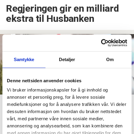
Regjeringen gir en milliard
ekstra til Husbanken
Samtykke
Detaljer
Om
Denne nettsiden anvender cookies
Vi bruker informasjonskapsler for å gi innhold og
annonser et personlig preg, for å levere sosiale
Eksperter: Budsjettet er
mediefunksjoner og for å analysere trafikken vår. Vi deler
ingen oppskrift på rask
dessuten informasjon om hvordan du bruker nettstedet
vårt, med partnerne våre innen sosiale medier,
rentenedgang
annonsering og analysearbeid, som kan kombinere den
med annen informasjon du har gjort tilgjengelig for dem,