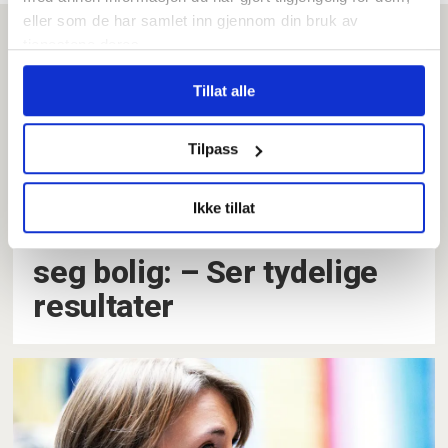
eller som de har samlet inn gjennom din bruk av
tjenestene deres.
Tillat alle
Tilpass
Ikke tillat
Nå kan det bli lettere å få
seg bolig: –⁠ Ser tydelige
resultater