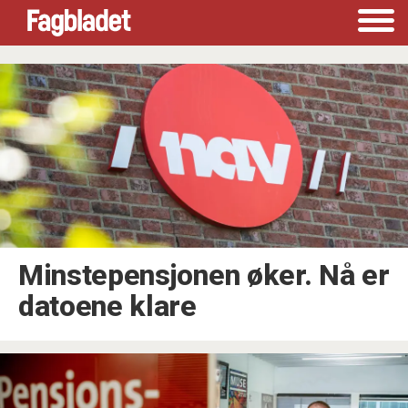
Tag:
revidert
nasjonalbudsjett
Minstepensjonen øker. Nå er
datoene klare