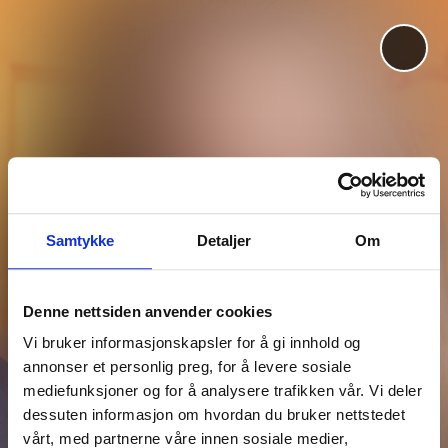
Ansvarlig redaktør:
Eva Ler Nilsen
Redaksjonssjef:
Michael Brøndbo
Nettredaktør:
Knut A. Nygaard
Samtykke
Detaljer
Om
Utviklingsredaktør:
Vidar Eriksen
Denne nettsiden anvender cookies
Utgiver:
Fagforbundet
Vi bruker informasjonskapsler for å gi innhold og
Kontakt redaksjonen:
tips@fagbladet.no
annonser et personlig preg, for å levere sosiale
Annonser:
Salgsfabrikken
mediefunksjoner og for å analysere trafikken vår. Vi deler
Sosiale medier:
Facebook
•
Twitter
•
dessuten informasjon om hvordan du bruker nettstedet
vårt, med partnerne våre innen sosiale medier,
Instagram