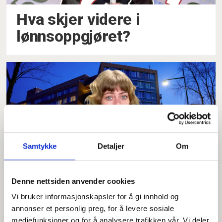
Hva skjer videre i
lønnsoppgjøret?
Samtykke
Detaljer
Om
Nattevakt får ikke tillegg
Denne nettsiden anvender cookies
for hele vakten
Vi bruker informasjonskapsler for å gi innhold og
annonser et personlig preg, for å levere sosiale
mediefunksjoner og for å analysere trafikken vår. Vi deler