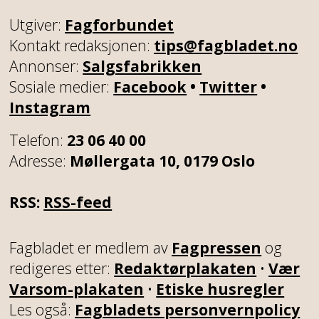
Utgiver:
Fagforbundet
Kontakt redaksjonen:
tips@fagbladet.no
Annonser:
Salgsfabrikken
Sosiale medier:
Facebook
•
Twitter
•
Instagram
Telefon:
23 06 40 00
Adresse:
Møllergata 10, 0179 Oslo
RSS:
RSS-feed
Fagbladet er medlem av
Fagpressen
og
redigeres etter:
Redaktørplakaten
•
Vær
Varsom-plakaten
•
Etiske husregler
Les også:
Fagbladets personvernpolicy