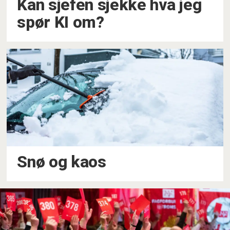
Kan sjefen sjekke hva jeg
spør KI om?
Snø og kaos