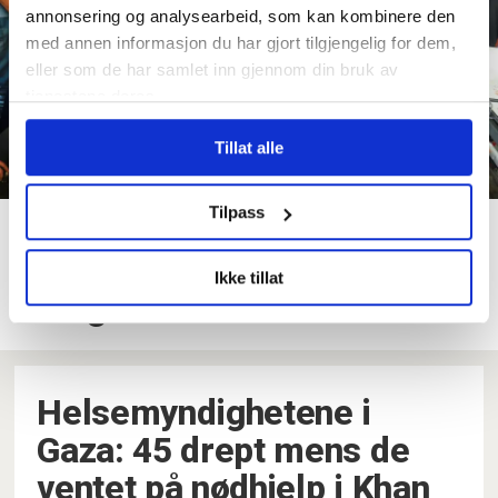
annonsering og analysearbeid, som kan kombinere den
med annen informasjon du har gjort tilgjengelig for dem,
eller som de har samlet inn gjennom din bruk av
tjenestene deres.
Tillat alle
Tilpass
Al Jazeera: Minst 23 drept i
israelske angrep i Gaza i
Ikke tillat
morgentimene
Helsemyndighetene i
Gaza: 45 drept mens de
ventet på nødhjelp i Khan