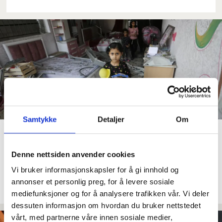
Samtykke
Detaljer
Om
Vold mot barn i
konfliktsoner nådde
Denne nettsiden anvender cookies
rekordhøyt nivå i fjor, ifølge
Vi bruker informasjonskapsler for å gi innhold og
FN
annonser et personlig preg, for å levere sosiale
mediefunksjoner og for å analysere trafikken vår. Vi deler
dessuten informasjon om hvordan du bruker nettstedet
vårt, med partnerne våre innen sosiale medier,