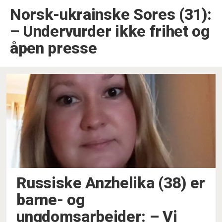
Norsk-ukrainske Sores (31):
–⁠ Undervurder ikke frihet og
åpen presse
Russiske Anzhelika (38) er
barne- og
ungdomsarbeider: –⁠ Vi