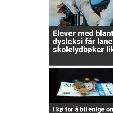
Elever med blan
dysleksi får låne
skolelydbøker li
I kø for å bli enige o