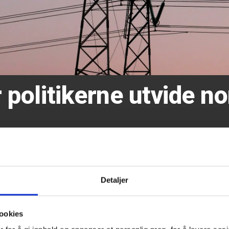
 politikerne utvide no
Detaljer
ookies