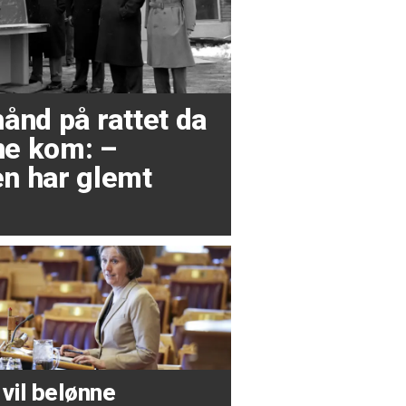
ånd på rattet da
e kom: –
n har glemt
 vil belønne