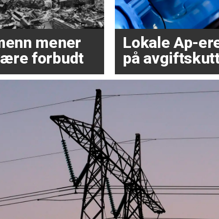
dmenn mener
Lokale Ap-ere 
ære forbudt
på avgiftskutt