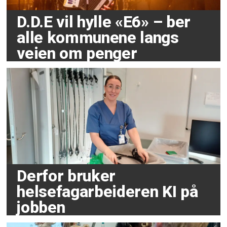
D.D.E vil hylle «E6» – ber
alle kommunene langs
veien om penger
Derfor bruker
helsefagarbeideren KI på
jobben