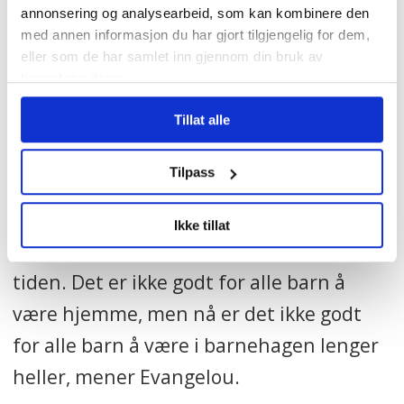
mange. Hvorfor veier hensynet til de ansatte
annonsering og analysearbeid, som kan kombinere den
med annen informasjon du har gjort tilgjengelig for dem,
tyngre enn skadevirkningene for familier og
eller som de har samlet inn gjennom din bruk av
andre arbeidsplasser?
tjenestene deres.
– Jeg vil si at det ikke bare er hensynet til
Tillat alle
de ansatte dette dreier seg om. Det er
Tilpass
også hensynet til barna. Vi aner ikke
langtidsvirkningene av at barna har så
Ikke tillat
mange nye fjes å forholde seg til hele
tiden. Det er ikke godt for alle barn å
være hjemme, men nå er det ikke godt
for alle barn å være i barnehagen lenger
heller, mener Evangelou.