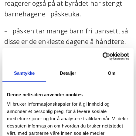
reagerer også på at byrådet har stengt
barnehagene i påskeuka.
– I påsken tar mange barn fri uansett, så
disse er de enkleste dagene å håndtere.
Og siden de stenger, betyr vel det at
situasjonen er alvorlig? Hvorfor skal vi
holde åpnet nå og la smitten spre seg?
Samtykke
Detaljer
Om
spør Evangelou og legger til:
Denne nettsiden anvender cookies
– Vi forstår at jobben vår er viktig, men
Vi bruker informasjonskapsler for å gi innhold og
helsa vår er også viktig.
annonser et personlig preg, for å levere sosiale
mediefunksjoner og for å analysere trafikken vår. Vi deler
dessuten informasjon om hvordan du bruker nettstedet
– Stenging av barnehagene vil ramme svært
vårt, med partnerne våre innen sosiale medier,