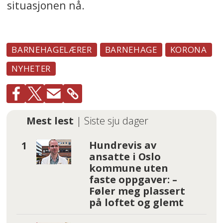
situasjonen nå.
BARNEHAGELÆRER
BARNEHAGE
KORONA
NYHETER
Mest lest
| Siste sju dager
Hundrevis av
ansatte i Oslo
kommune uten
faste oppgaver: –
Føler meg plassert
på loftet og glemt