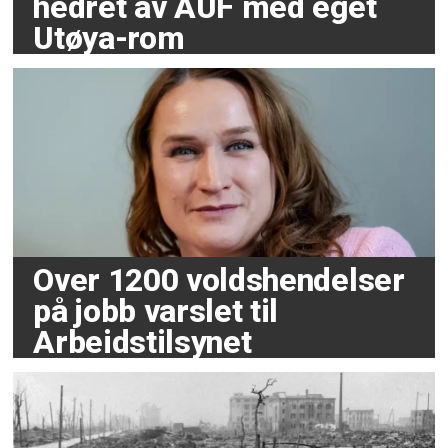
hedret av AUF med eget
Utøya-rom
Over 1200 voldshendelser
på jobb varslet til
Arbeidstilsynet