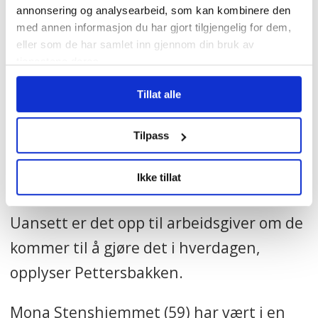
helsefagarbeidere finnes ikke i
annonsering og analysearbeid, som kan kombinere den
Kristin Svorte
Norge i dag, mens de tekniske
med annen informasjon du har gjort tilgjengelig for dem,
eller som de har samlet inn gjennom din bruk av
fagene har hatt dette i mange år.
Noen av helsefagarbeiderne i rommet
tjenestene deres.
har fått opplæring på arbeidsplassen sin i
• Studiet består av to deler på 60
Tillat alle
sykepleieroppgaver, men utdannelsen vil
studiepoeng hver, som til sammen
gi en formell kompetanse. For andre her
vil gi 120 studiepoeng.
Tilpass
er det første gang de gjør disse
• Målgruppa for studiet er
Ikke tillat
prosedyrene.
helsearbeidere i
kommunehelsetjenesten og
Uansett er det opp til arbeidsgiver om de
spesialisthelsetjenesten.
kommer til å gjøre det i hverdagen,
opplyser Pettersbakken.
Kilder: Fagskolen
Innlandet/Høyskolesenteret
Mona Stenshjemmet (59) har vært i en