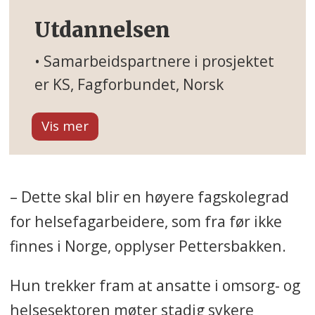
Utdannelsen
• Samarbeidspartnere i prosjektet
er KS, Fagforbundet, Norsk
Sykepleierforbund, Delta,
Kongsvinger-regionen, Os,
Ringebu og Gran kommune,
Statsforvalteren Innlandet og
– Dette skal blir en høyere fagskolegrad
Innlandet Fylkeskommune.
for helsefagarbeidere, som fra før ikke
• Parallelt med opplæringen på
finnes i Norge, opplyser Pettersbakken.
Kongsvinger pågår en tilsvarende
pilot på Gjøvik med 11
Hun trekker fram at ansatte i omsorg- og
helsefagarbeidere. Inn i prosjektet
helsesektoren møter stadig sykere