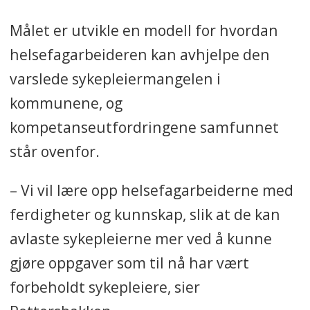
Norge i dag, mens de tekniske
Målet er utvikle en modell for hvordan
fagene har hatt dette i mange år.
helsefagarbeideren kan avhjelpe den
• Studiet består av to deler på 60
varslede sykepleiermangelen i
studiepoeng hver, som til sammen
kommunene, og
vil gi 120 studiepoeng.
kompetanseutfordringene samfunnet
står ovenfor.
• Målgruppa for studiet er
helsearbeidere i
– Vi vil lære opp helsefagarbeiderne med
kommunehelsetjenesten og
ferdigheter og kunnskap, slik at de kan
spesialisthelsetjenesten.
avlaste sykepleierne mer ved å kunne
Kilder: Fagskolen
gjøre oppgaver som til nå har vært
Innlandet/Høyskolesenteret
forbeholdt sykepleiere, sier
Kongsvinger