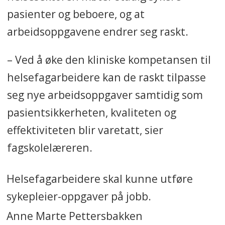
er det også testet ut piloter i
pasienter og beboere, og at
klinisk observasjons-vurderings og
arbeidsoppgavene endrer seg raskt.
handlingskompetanse på Gran og
– Ved å øke den kliniske kompetansen til
Elverum. En siste pilot testes ut på
Elverum før sommeren.
helsefagarbeidere kan de raskt tilpasse
Tilbakemeldingene fra
seg nye arbeidsoppgaver samtidig som
studentene så langt har vært
pasientsikkerheten, kvaliteten og
positive, ifølge fagskolelærerne.
effektiviteten blir varetatt, sier
fagskolelæreren.
• Prosjektets mål er å utvikle et
fagskoletilbud for fremtidens
Helsefagarbeidere skal kunne utføre
helsefagarbeidere på nivå 5.2,
sykepleier-oppgaver på jobb.
høyere fagskolegrad. Nivået for
Anne Marte Pettersbakken
helsefagarbeidere finnes ikke i