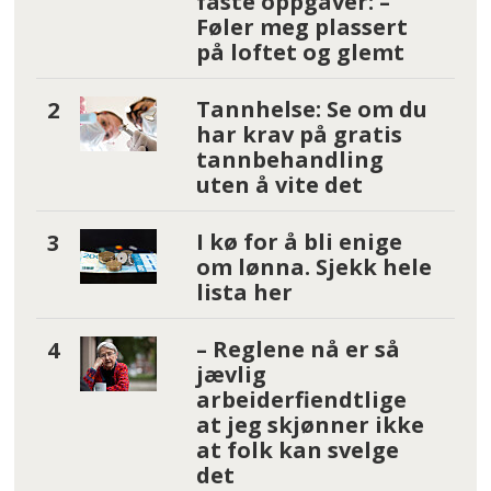
faste oppgaver: –
Føler meg plassert
på loftet og glemt
Tannhelse: Se om du
har krav på gratis
tannbehandling
uten å vite det
I kø for å bli enige
om lønna. Sjekk hele
lista her
– Reglene nå er så
jævlig
arbeiderfiendtlige
at jeg skjønner ikke
at folk kan svelge
det