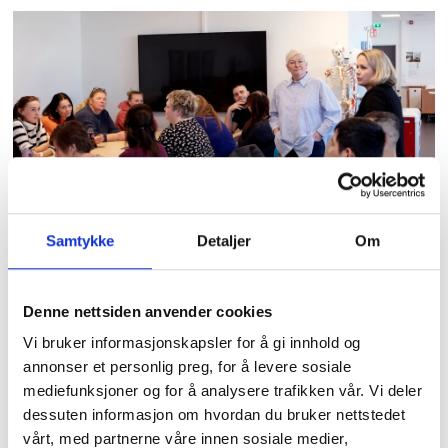
helsefagarbeidere. Inn i prosjektet
er det også testet ut piloter i
klinisk observasjons-vurderings og
handlingskompetanse på Gran og
Elverum. En siste pilot testes ut på
Elverum før sommeren.
Tilbakemeldingene fra
studentene så langt har vært
Samtykke
Detaljer
Om
positive, ifølge fagskolelærerne.
Ny kompetanse: «Medisinske prosedyrer»
inngår i prosjektet «Framtidens
Denne nettsiden anvender cookies
• Prosjektets mål er å utvikle et
helsefagarbeider» og i regi av Fagskolen
Vi bruker informasjonskapsler for å gi innhold og
fagskoletilbud for fremtidens
annonser et personlig preg, for å levere sosiale
Innlandet. Her oppsummerer lærerne Grete
helsefagarbeidere på nivå 5.2,
mediefunksjoner og for å analysere trafikken vår. Vi deler
Brendløkken Nilsen og Anne Marte
dessuten informasjon om hvordan du bruker nettstedet
høyere fagskolegrad. Nivået for
Pettersbakken dagen for studentene.
Foto:
vårt, med partnerne våre innen sosiale medier,