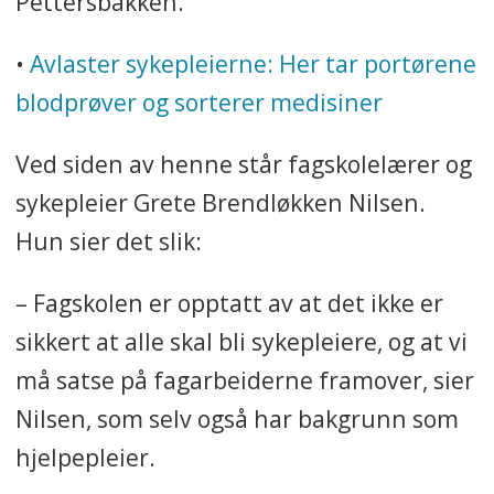
Pettersbakken.
Utdannelsen
•
Avlaster sykepleierne: Her tar portørene
blodprøver og sorterer medisiner
• Samarbeidspartnere i prosjektet
er KS, Fagforbundet, Norsk
Ved siden av henne står fagskolelærer og
Sykepleierforbund, Delta,
sykepleier Grete Brendløkken Nilsen.
Kongsvinger-regionen, Os,
Hun sier det slik:
Ringebu og Gran kommune,
Statsforvalteren Innlandet og
– Fagskolen er opptatt av at det ikke er
Innlandet Fylkeskommune.
sikkert at alle skal bli sykepleiere, og at vi
må satse på fagarbeiderne framover, sier
• Parallelt med opplæringen på
Nilsen, som selv også har bakgrunn som
Kongsvinger pågår en tilsvarende
hjelpepleier.
pilot på Gjøvik med 11