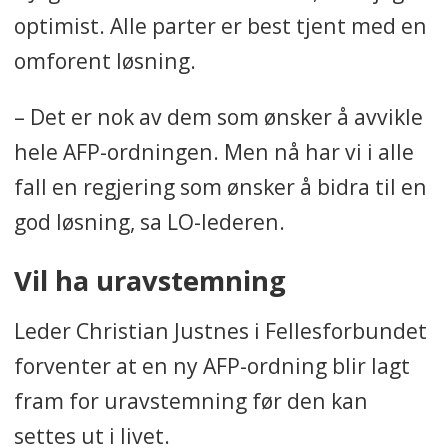
Ordningen ble endret i 2011.
optimist. Alle parter er best tjent med en
Fra å være en pensjonsordning for
omforent løsning.
dem mellom 62 og 67 år, ble AFP
en tilleggsytelse som man kan
– Det er nok av dem som ønsker å avvikle
benytte seg av fra man er 62 år, og
hele AFP-ordningen. Men nå har vi i alle
som varer livet ut.
fall en regjering som ønsker å bidra til en
Det var ikke lenger et krav om å
god løsning, sa LO-lederen.
slutte å jobbe for å bli AFP-
pensjonist.
Vil ha uravstemning
Rett før jul i 2017 kom en
Leder Christian Justnes i Fellesforbundet
evaluering av AFP-ordningen, som
forventer at en ny AFP-ordning blir lagt
viste at AFP-reglene førte til at
fram for uravstemning før den kan
mange falt ut av ordningen på
settes ut i livet.
tampen av arbeidslivet. De