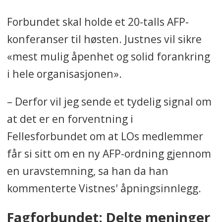
oppfylte ikke kriteriene for å få
Forbundet skal holde et 20-talls AFP-
AFP. Dette kalte man «hull».
konferanser til høsten. Justnes vil sikre
Utsettelsene har vært mange
«mest mulig åpenhet og solid forankring
siden 2017, og lønnsoppgjøret i
i hele organisasjonen».
2024 skulle være siste sjanse til å
ta AFP som kampsak før
– Derfor vil jeg sende et tydelig signal om
stortingsvalget i 2025.
at det er en forventning i
Nå har LO bestemt seg for at AFP
Fellesforbundet om at LOs medlemmer
blir en kampsak i neste års
får si sitt om en ny AFP-ordning gjennom
lønnsoppgjør.
en uravstemning, sa han da han
kommenterte Vistnes' åpningsinnlegg.
Fagforbundet: Delte meninger