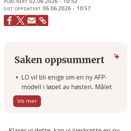
02.06.2026 - 10:52
PUBLISERT
06.06.2026 - 10:57
SIST OPPDATERT
Saken oppsummert
LO vil bli enige om en ny AFP-
modell i løpet av høsten. Målet
er å kunne forhandle med NHO
på et felles grunnlag før
mellomoppgjøret i 2027.
Et viktig tema er hvordan en ny
– Klarer vi dette, kan vi iverksette en ny