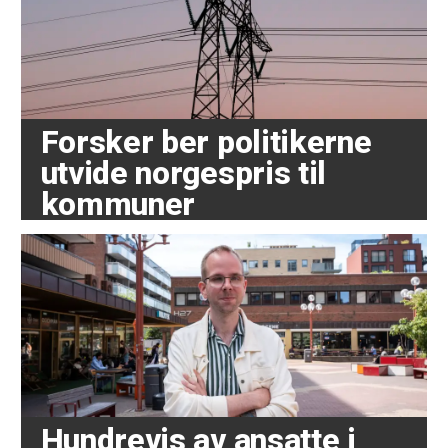
Forsker ber politikerne
utvide norgespris til
kommuner
Hundrevis av ansatte i