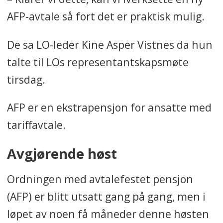
ordning skal utformes uten at
AFP-avtale så fort det er praktisk mulig.
ansatte mister rettigheter. LO
De sa LO-leder Kine Asper Vistnes da hun
sier at dagens fordeler skal tas
med videre, samtidig som flere
talte til LOs representantskapsmøte
som faller utenfor i dag skal
tirsdag.
kunne få AFP.
AFP er en ekstrapensjon for ansatte med
Det er også debatt om modellen
tariffavtale.
bør gå fra kvalifisering til
opptjening. Fagforbundet
Avgjørende høst
støtter en slik retning, mens
Ordningen med avtalefestet pensjon
Fellesforbundet vil at
(AFP) er blitt utsatt gang på gang, men i
medlemmene skal få si sin
løpet av noen få måneder denne høsten
mening i en uravstemning.