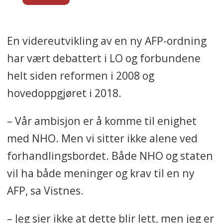
Nesten 1 million ansatte i 12.000
foretak er omfattet.
En videreutvikling av en ny AFP-ordning
Ordningen ble avtalt i
har vært debattert i LO og forbundene
tariffoppgjør mellom LO og N. A. F i
helt siden reformen i 2008 og
1988, og skulle gjøre det mulig å
hovedoppgjøret i 2018.
gå av med pensjon allerede med
62 år – fram til 67 år.
– Vår ambisjon er å komme til enighet
Ifølge den avgåtte LO-nestlederen
med NHO. Men vi sitter ikke alene ved
Steinar Krogstad ble den ble
forhandlingsbordet. Både NHO og staten
egentlig innført for at «sliterne i
vil ha både meninger og krav til en ny
arbeidslivet» ikke skulle bli presset
AFP, sa Vistnes.
ut i uføretrygd før de nådde
pensjonsalder.
– Jeg sier ikke at dette blir lett, men jeg er