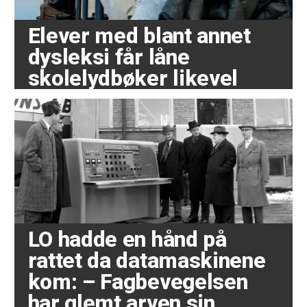
Elever med blant annet
dysleksi får låne
skolelydbøker likevel
LO hadde en hånd på
rattet da datamaskinene
kom: – Fagbevegelsen
har glemt arven sin