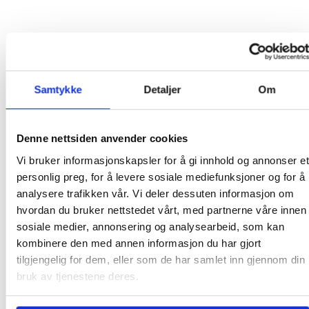
Dette er LO-
Samtykke
Detaljer
Om
kongressens vedtak
«LO vil prioritere arbeidet med å
Denne nettsiden anvender cookies
forbedre AFP-ordningene.
Vi bruker informasjonskapsler for å gi innhold og annonser et
personlig preg, for å levere sosiale mediefunksjoner og for å
Endringene i ordningene skal
analysere trafikken vår. Vi deler dessuten informasjon om
bidra til økt forutsigbarhet og at
hvordan du bruker nettstedet vårt, med partnerne våre innen
flere arbeidstakere sikres en god
sosiale medier, annonsering og analysearbeid, som kan
kombinere den med annen informasjon du har gjort
AFP. (…) Arbeidstakere som har
tilgjengelig for dem, eller som de har samlet inn gjennom din
AFP
PENSJONISTER
KINE ASPER VISTNES
fylt femti år skal opprettholde
bruk av tjenestene deres.
rettigheter som følger av dagens
PENSJON
NYHETER
LO