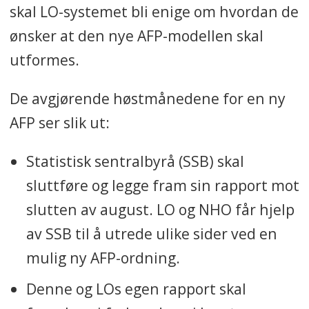
skal LO-systemet bli enige om hvordan de
ønsker at den nye AFP-modellen skal
Oppsummeringen er laget med
utformes.
kunstig intelligens og kvalitetssikret
av Fagbladets redaksjon.
De avgjørende høstmånedene for en ny
AFP ser slik ut:
Statistisk sentralbyrå (SSB) skal
sluttføre og legge fram sin rapport mot
slutten av august. LO og NHO får hjelp
av SSB til å utrede ulike sider ved en
mulig ny AFP-ordning.
Denne og LOs egen rapport skal