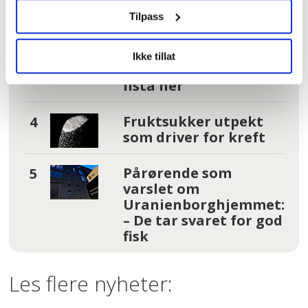
tannbehandling
uten å vite det
Tilpass
I kø for å bli enige
Ikke tillat
om lønna. Sjekk hele
lista her
Fruktsukker utpekt
som driver for kreft
Pårørende som
varslet om
Uranienborghjemmet:
– De tar svaret for god
fisk
Les flere nyheter: