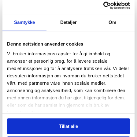
NYHETER
BRANNKONSTABEL
Samtykke
Detaljer
Om
AFGHANISTAN
PARAMEDIC
Denne nettsiden anvender cookies
Vi bruker informasjonskapsler for å gi innhold og
Mest lest
| Siste sju dager
annonser et personlig preg, for å levere sosiale
mediefunksjoner og for å analysere trafikken vår. Vi deler
Hundrevis av
dessuten informasjon om hvordan du bruker nettstedet
ansatte i Oslo
vårt, med partnerne våre innen sosiale medier,
kommune uten
annonsering og analysearbeid, som kan kombinere den
faste oppgaver: –
med annen informasjon du har gjort tilgjengelig for dem,
Føler meg plassert
eller som de har samlet inn gjennom din bruk av
på loftet og glemt
tjenestene deres.
Tannhelse: Se om du
Tillat alle
har krav på gratis