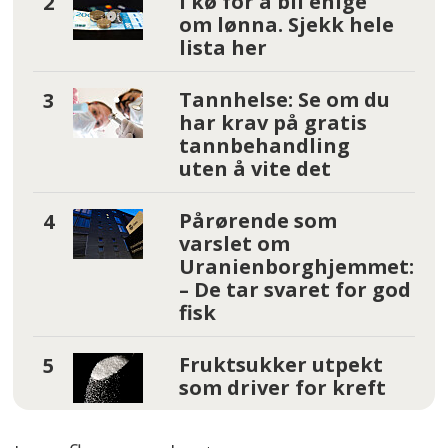
I kø for å bli enige
om lønna. Sjekk hele
lista her
Tannhelse: Se om du
har krav på gratis
tannbehandling
uten å vite det
Pårørende som
varslet om
Uranienborghjemmet:
– De tar svaret for god
fisk
Fruktsukker utpekt
som driver for kreft