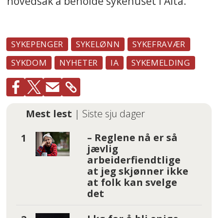
hovedsak å beholde sykehuset i Alta.
SYKEPENGER
SYKELØNN
SYKEFRAVÆR
SYKDOM
NYHETER
IA
SYKEMELDING
Mest lest
| Siste sju dager
– Reglene nå er så
jævlig
arbeiderfiendtlige
at jeg skjønner ikke
at folk kan svelge
det