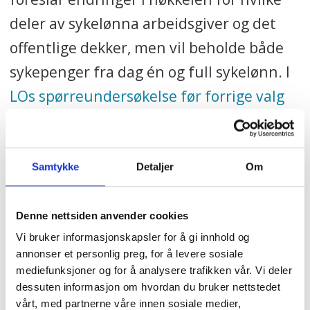
deler av sykelønna arbeidsgiver og det
offentlige dekker, men vil beholde både
sykepenger fra dag én og full sykelønn. I
LOs spørreundersøkelse før forrige valg
lover partiet å bevare
sykelønnsordningen.
Samtykke
Detaljer
Om
PS: Ungdommen på
sentrum/høyresida har krevd
Denne nettsiden anvender cookies
kutt tidligere
Vi bruker informasjonskapsler for å gi innhold og
annonser et personlig preg, for å levere sosiale
De fire borgerlige ungdomspartiene har
mediefunksjoner og for å analysere trafikken vår. Vi deler
tidligere stått sammen om å kreve et kutt
dessuten informasjon om hvordan du bruker nettstedet
vårt, med partnerne våre innen sosiale medier,
i sykelønna. – Vi mener det verken er