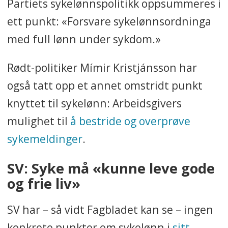
Partiets sykelønnspolitikk oppsummeres i
ett punkt: «Forsvare sykelønnsordninga
med full lønn under sykdom.»
Rødt-politiker Mímir Kristjánsson har
også tatt opp et annet omstridt punkt
knyttet til sykelønn: Arbeidsgivers
mulighet til
å bestride og overprøve
sykemeldinger
.
SV: Syke må «kunne leve gode
og frie liv»
SV har – så vidt Fagbladet kan se – ingen
konkrete punkter om sykelønn i
sitt