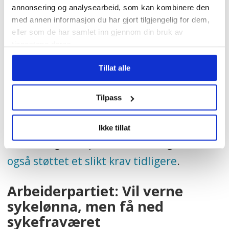
annonsering og analysearbeid, som kan kombinere den
usolidarisk eller usosialt å kutte i
med annen informasjon du har gjort tilgjengelig for dem,
eller som de har samlet inn gjennom din bruk av
sykelønna. Dersom du har sykelønn er du
tjenestene deres.
en del av arbeidsstyrken i Norge, og
Tillat alle
dermed ikke en av de svakeste i
samfunnet, sa daværende KrFU-leder
Tilpass
Martine Tønnessen
da kravet ble
fremmet i 2018
. Senterungdommen og
Ikke tillat
MDGs ungdomsparti Grønn Ungdom har
også støttet et slikt krav tidligere
.
Arbeiderpartiet: Vil verne
sykelønna, men få ned
sykefraværet