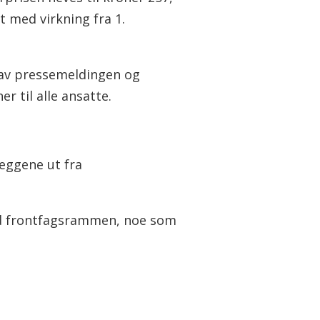
 med virkning fra 1.
e av pressemeldingen og
r til alle ansatte.
leggene ut fra
med frontfagsrammen, noe som