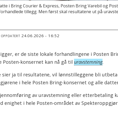
tte i Bring Courier & Express, Posten Bring Varebil og Poste
mforhandlede tillegg. Men først skal resultatene ut på uravs
24.06.2026 - 16:52
T OPPDATERT
gger, er de siste lokale forhandlingene i Posten Br
le Posten-konsernet kan nå gå til
uravstemning
.
er ja til resultatene, vil lønnstilleggene bli utbet
jørene i hele Posten Bring-konsernet og alle datte
gjennomføring av uravstemning eller etterbetaling ka
d enighet i hele Posten-området av Spekteroppgjør