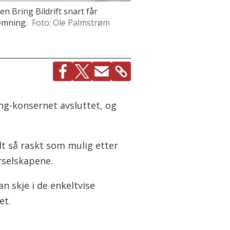
n Bring Bildrift snart får
temning.
Foto: Ole Palmstrøm
ing-konsernet avsluttet, og
alt så raskt som mulig etter
rselskapene.
n skje i de enkeltvise
et.