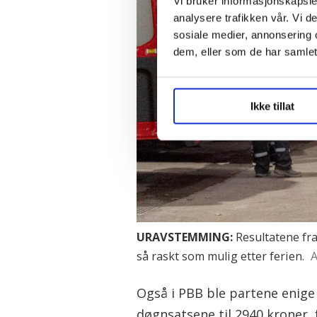
Vi bruker informasjonskapsler
analysere trafikken vår. Vi 
sosiale medier, annonsering 
dem, eller som de har samlet
Ikke tillat
URAVSTEMMING:
Resultatene fra
så raskt som mulig etter ferien.
A
Også i PBB ble partene enige 
døgnsatsene til 2940 kroner, f