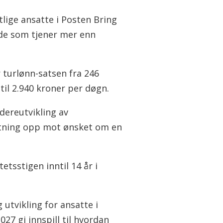
lige ansatte i Posten Bring
s de som tjener mer enn
r turlønn-satsen fra 246
til 2.940 kroner per døgn.
dereutvikling av
etning opp mot ønsket om en
tsstigen inntil 14 år i
 utvikling for ansatte i
7 gi innspill til hvordan