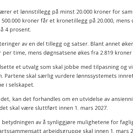
rer et lønnstillegg på minst 20.000 kroner for samt
l 500.000 kroner får et kronetillegg på 20.000, men
på 4 prosent.
eringer av en del tillegg og satser. Blant annet øke
r per time, mens døgnsatsene økes fra 2.819 kroner 
sette et utvalg som skal jobbe med tilpasning og vi
n. Partene skal særlig vurdere lønnssystemets innr
e i selskapet.
et, kan det forhandles om en utvidelse av ansiennite
et skal være sluttført innen 1. mars 2027.
 betydningen av å synliggjøre mulighetene for faglig
artssammensatt arbeidsgruppe skal innen 1. mars 202