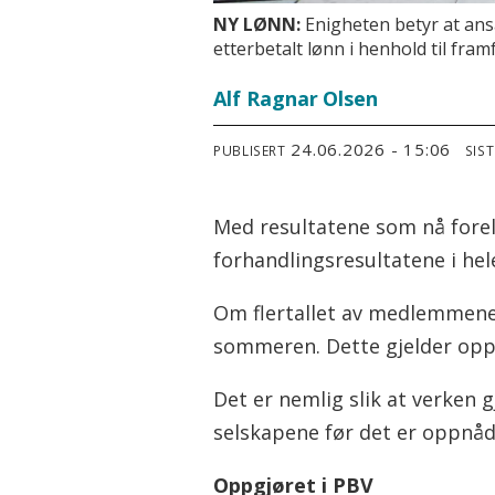
NY LØNN:
Enigheten betyr at ansa
etterbetalt lønn i henhold til fra
Alf Ragnar
Olsen
24.06.2026 - 15:06
PUBLISERT
SIS
Med resultatene som nå foreli
forhandlingsresultatene i he
Om flertallet av medlemmene si
sommeren. Dette gjelder oppg
Det er nemlig slik at verken 
selskapene før det er oppnåd
Oppgjøret i PBV