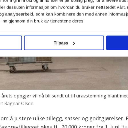
 for å gi innhold og annonser et personlig preg, for å levere sos
deler dessuten informasjon om hvordan du bruker nettstedet vårt,
og analysearbeid, som kan kombinere den med annen informasjon d
 inn gjennom din bruk av tjenestene deres.
Tilpass
 årets oppgjør vil nå bli sendt ut til uravstemning blant me
lf Ragnar Olsen
om å justere ulike tillegg, satser og godtgjørelser.
agbrevtillegget økes til 20.000 kroner fra 1. juni, tu