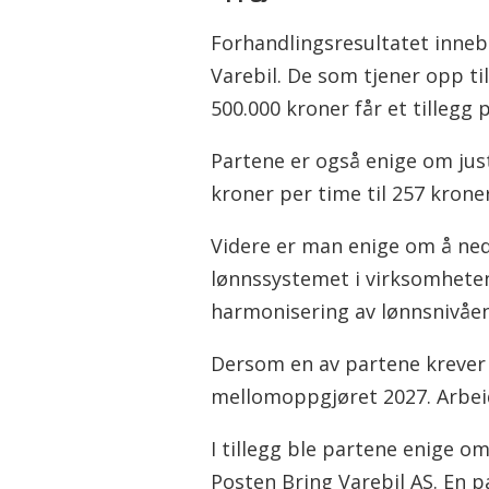
Forhandlingsresultatet innebæ
Varebil. De som tjener opp ti
500.000 kroner får et tillegg 
Partene er også enige om just
kroner per time til 257 krone
Videre er man enige om å ned
lønnssystemet i virksomhete
harmonisering av lønnsnivåen
Dersom en av partene krever d
mellomoppgjøret 2027. Arbeid
I tillegg ble partene enige om
Posten Bring Varebil AS. En p