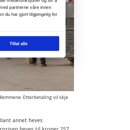
iale mediefunksjoner og for å
 med partnerne våre innen
u har gjort tilgjengelig for
Tillat alle
dlemmene. Etterbetaling vil skje
 Blant annet heves
rprisen heves til kroner 257,