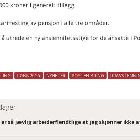
000 kroner i generelt tillegg
ariffesting av pensjon i alle tre områder.
 å utrede en ny ansiennitetsstige for de ansatte i P
LING
LØNN2026
NYHETER
POSTEN BRING
URAVSTEMNI
 dager
er så jævlig arbeiderfiendtlige at jeg skjønner ikke a