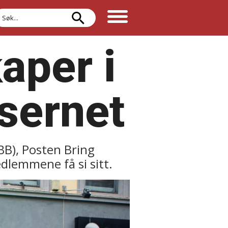
øk
kaper i
sernet
PBB), Posten Bring
dlemmene få si sitt.