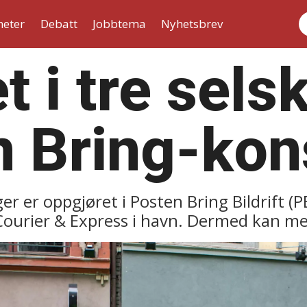
heter
Debatt
Jobbtema
Nyhetsbrev
S
t i tre sels
n Bring-kon
er er oppgjøret i Posten Bring Bildrift (
 Courier & Express i havn. Dermed kan me