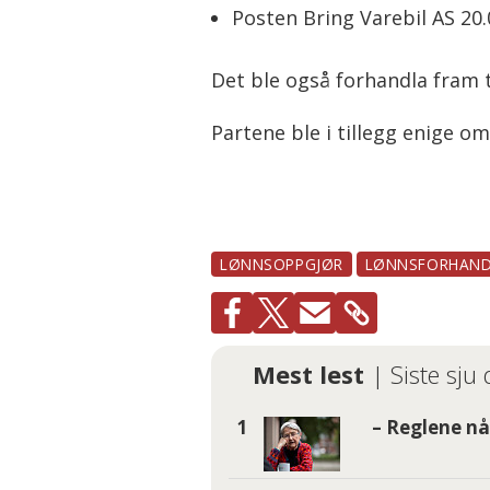
Posten Bring Varebil AS 20.
Det ble også forhandla fram t
Partene ble i tillegg enige om
LØNNSOPPGJØR
LØNNSFORHAND
Mest lest
| Siste sju
– Reglene nå 