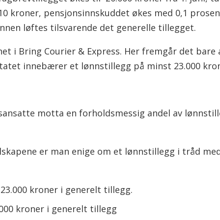
110 kroner, pensjonsinnskuddet økes med 0,1 prosent
en løftes tilsvarende det generelle tillegget.
ghet i Bring Courier & Express. Her fremgår det bar
tatet innebærer et lønnstillegg på minst 23.000 krone
tidsansatte motta en forholdsmessig andel av lønnstil
elskapene er man enige om et lønnstillegg i tråd 
23.000 kroner i generelt tillegg.
000 kroner i generelt tillegg