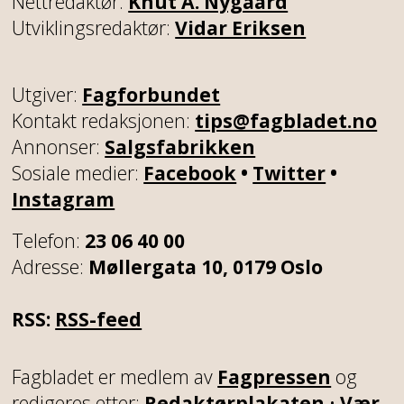
Nettredaktør:
Knut A. Nygaard
Utviklingsredaktør:
Vidar Eriksen
Utgiver:
Fagforbundet
Kontakt redaksjonen:
tips@fagbladet.no
Annonser:
Salgsfabrikken
Sosiale medier:
Facebook
•
Twitter
•
Instagram
Telefon:
23 06 40 00
Adresse:
Møllergata 10, 0179 Oslo
RSS:
RSS-feed
Fagbladet er medlem av
Fagpressen
og
redigeres etter:
Redaktørplakaten
•
Vær