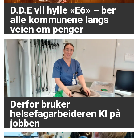
D.D.E vil hylle «E6» – ber
alle kommunene langs
veien om penger
Derfor bruker
helsefagarbeideren KI på
jobben