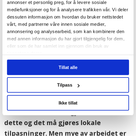
annonser et personlig preg, for å levere sosiale
På spørsmål fra Fagbladet uttalte
mediefunksjoner og for å analysere trafikken vår. Vi deler
dessuten informasjon om hvordan du bruker nettstedet
Johansen at modellen kan eksporteres til
vårt, med partnerne våre innen sosiale medier,
andre kommuner som vil begrense
annonsering og analysearbeid, som kan kombinere den
med annen informasjon du har gjort tilgjengelig for dem,
arbeidslivskriminaliteten.
eller som de har samlet inn gjennom din bruk av
tjenestene deres.
– Vi har allerede hatt en rekke
Tillat alle
Arbeiderparti-kommuner som har
kommet til oss for å lære. Jeg inviterer
Tilpass
de øvrige kommunene i Norge om å
komme til rådhuset i Oslo. Oslo har
Ikke tillat
store ressurser til å gjennomføre
dette og det må gjøres lokale
tilpasninger. Men mye av arbeidet er