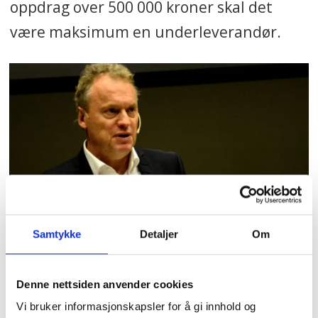
oppdrag over 500 000 kroner skal det
være maksimum en underleverandør.
Samtykke
Detaljer
Om
BESØK: – Vi har allerede hatt en rekke
Arbeiderparti-kommuner som har kommet til
Denne nettsiden anvender cookies
oss for å lære.
Foto: Bjørn A. Grimstad
Vi bruker informasjonskapsler for å gi innhold og