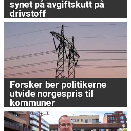
synet på avgiftskutt på
drivstoff
Forsker ber politikerne
utvide norgespris til
kommuner