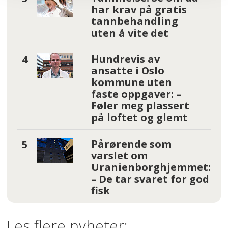
har krav på gratis
tannbehandling
uten å vite det
Hundrevis av
ansatte i Oslo
kommune uten
faste oppgaver: –
Føler meg plassert
på loftet og glemt
Pårørende som
varslet om
Uranienborghjemmet:
– De tar svaret for god
fisk
Les flere nyheter: