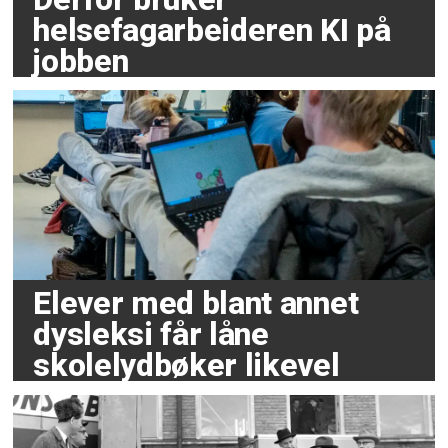
helsefagarbeideren KI på
jobben
Elever med blant annet
dysleksi får låne
skolelydbøker likevel