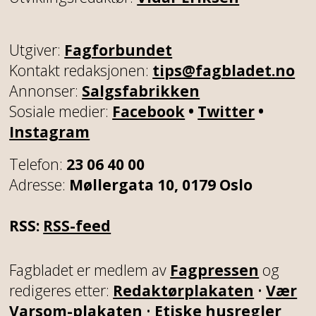
Utgiver:
Fagforbundet
Kontakt redaksjonen:
tips@fagbladet.no
Annonser:
Salgsfabrikken
Sosiale medier:
Facebook
•
Twitter
•
Instagram
Telefon:
23 06 40 00
Adresse:
Møllergata 10, 0179 Oslo
RSS:
RSS-feed
Fagbladet er medlem av
Fagpressen
og
redigeres etter:
Redaktørplakaten
•
Vær
Varsom-plakaten
•
Etiske husregler