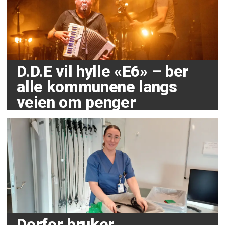
D.D.E vil hylle «E6» – ber
alle kommunene langs
veien om penger
Derfor bruker