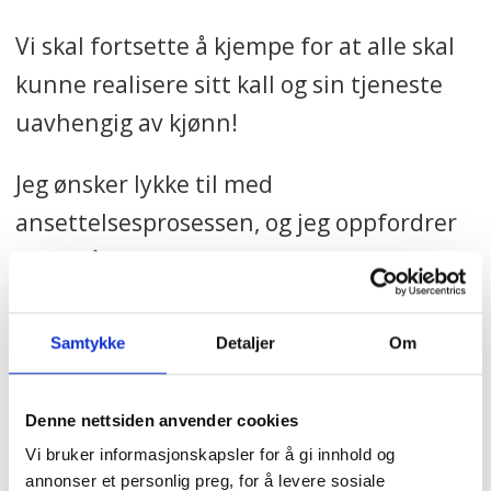
Vi skal fortsette å kjempe
for at alle skal
kunne realisere sitt kall og sin tjeneste
uavhengig av kjønn!
Jeg ønsker lykke til
med
ansettelsesprosessen, og jeg oppfordrer
alle til å ansette den som er best
kvalifisert og kan gjøre den beste jobben
som prest!
Samtykke
Detaljer
Om
Denne nettsiden anvender cookies
MENINGER
KVINNELIG PREST
Vi bruker informasjonskapsler for å gi innhold og
JULIE SCHJØTH
PREST
annonser et personlig preg, for å levere sosiale