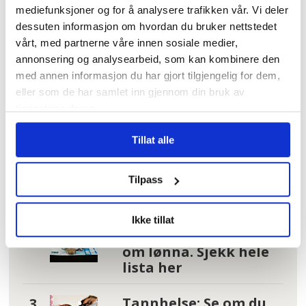
mediefunksjoner og for å analysere trafikken vår. Vi deler
SISSEL M. SKOGHAUG
dessuten informasjon om hvordan du bruker nettstedet
vårt, med partnerne våre innen sosiale medier,
annonsering og analysearbeid, som kan kombinere den
med annen informasjon du har gjort tilgjengelig for dem,
Mest lest
| Siste sju dager
eller som de har samlet inn gjennom din bruk av
tjenestene deres.
– Reglene nå er så
jævlig
Tillat alle
arbeiderfiendtlige
at jeg skjønner ikke
Tilpass
at folk kan svelge
det
Ikke tillat
I kø for å bli enige
om lønna. Sjekk hele
lista her
Tannhelse: Se om du