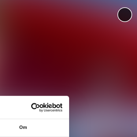
øk
Telefon:
23 06 40 00
Adresse:
Møllergata 10,
0179 Oslo
RSS:
RSS-feed
arsom-plakaten
•
Etiske
Om