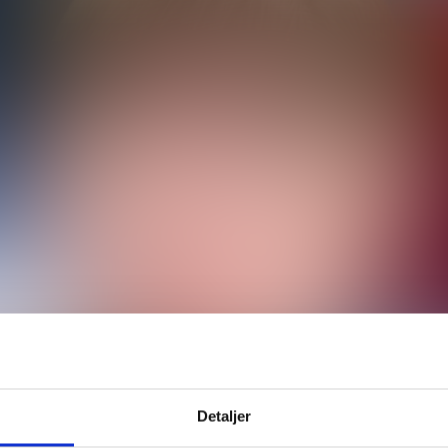
heter
Debatt
Jobbtema
Nyhetsbrev
S
lsen
Utgiver:
Fagforbundet
dbo
Kontakt redaksjonen:
tips@fagbladet.no
d
Annonser:
Salgsfabrikken
sen
Sosiale medier:
Facebook
•
Twitter
•
Instagram
essen
og redigeres etter:
Redaktørplakaten
•
Vær V
ts personvernpolicy
Detaljer
Powered by Labrador CMS