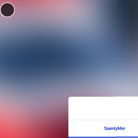
Ny
Ansvarlig redaktør:
Eva Ler Ni
Redaksjonssjef:
Michael Brøn
Nettredaktør:
Knut A. Nygaar
Utviklingsredaktør:
Vidar Erik
Fagbladet er medlem av
Fagpr
husregler
Les også:
Fagblade
Samtykke