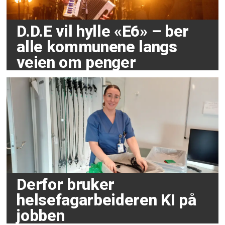
D.D.E vil hylle «E6» – ber
alle kommunene langs
veien om penger
Derfor bruker
helsefagarbeideren KI på
jobben