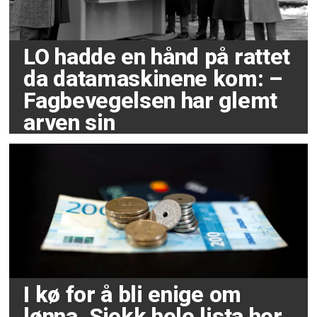
LO hadde en hånd på rattet
da datamaskinene kom: –
Fagbevegelsen har glemt
arven sin
I kø for å bli enige om
lønna. Sjekk hele lista her