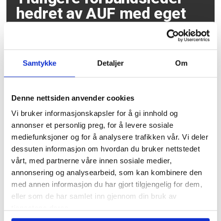
hedret av AUF med eget
Utøya-rom
Samtykke
Detaljer
Om
Denne nettsiden anvender cookies
Vi bruker informasjonskapsler for å gi innhold og
annonser et personlig preg, for å levere sosiale
mediefunksjoner og for å analysere trafikken vår. Vi deler
Over 1200 voldshendelser
dessuten informasjon om hvordan du bruker nettstedet
på jobb varslet til
vårt, med partnerne våre innen sosiale medier,
annonsering og analysearbeid, som kan kombinere den
Arbeidstilsynet
med annen informasjon du har gjort tilgjengelig for dem,
eller som de har samlet inn gjennom din bruk av
tjenestene deres.