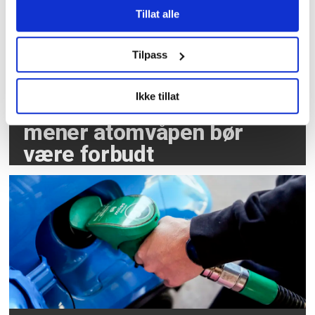
Tillat alle
Tilpass
Ikke tillat
Tre av fire nordmenn
mener atomvåpen bør
være forbudt