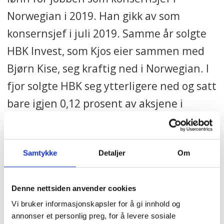
Norwegian i 2019. Han gikk av som
konsernsjef i juli 2019. Samme år solgte
HBK Invest, som Kjos eier sammen med
Bjørn Kise, seg kraftig ned i Norwegian. I
fjor solgte HBK seg ytterligere ned og satt
bare igjen 0,12 prosent av aksjene i
Norwegian, ifølge
Dagens Næringsliv
.
Kjos var i 2018 Norges 68. rikeste med 3,8
Samtykke
Detaljer
Om
milliarder kroner i formue. I 2019 var han
nummer 183 på Kapitals riking-liste og
Denne nettsiden anvender cookies
formuen halvert fra året før. I 2020 falt
Vi bruker informasjonskapsler for å gi innhold og
han helt ut av lista.
annonser et personlig preg, for å levere sosiale