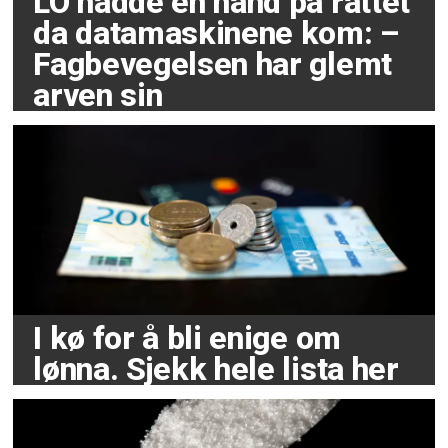
LO hadde en hånd på rattet
da datamaskinene kom: –
Fagbevegelsen har glemt
arven sin
I kø for å bli enige om
lønna. Sjekk hele lista her