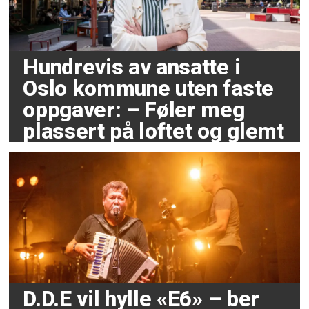
Hundrevis av ansatte i
Oslo kommune uten faste
oppgaver: – Føler meg
plassert på loftet og glemt
D.D.E vil hylle «E6» – ber