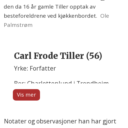
den da 16 år gamle Tiller opptak av
besteforeldrene ved kjøkkenbordet.
Ole
Palmstrøm
Carl Frode Tiller (56)
Yrke: Forfatter
Bor: Charlottenlund i Trondheim,
oppvokst i Namsos
Aktuell: Ga i fjor ut andre bok i
serien Arbeidarhjerte
Notater og observasjoner han har gjort