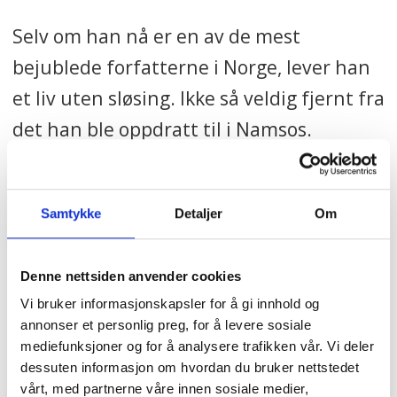
Selv om han nå er en av de mest
bejublede forfatterne i Norge, lever han
et liv uten sløsing. Ikke så veldig fjernt fra
det han ble oppdratt til i Namsos.
– Den protestantiske arbeidsviljen var
viktig. Nøysomheten. Solidaritet og
Samtykke
Detaljer
Om
rettferdighetssans var både uttalte
politiske verdier og en grunnholdning
Denne nettsiden anvender cookies
blant de voksne i familien.
Vi bruker informasjonskapsler for å gi innhold og
annonser et personlig preg, for å levere sosiale
mediefunksjoner og for å analysere trafikken vår. Vi deler
– Dette er nok noe jeg og kona mi, som
dessuten informasjon om hvordan du bruker nettstedet
også er fra arbeiderklassen i Namsos, har
vårt, med partnerne våre innen sosiale medier,