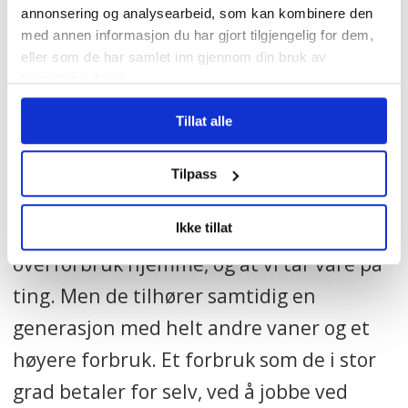
tatt med oss og gitt videre til egne barn.
annonsering og analysearbeid, som kan kombinere den
med annen informasjon du har gjort tilgjengelig for dem,
eller som de har samlet inn gjennom din bruk av
Spøkefugl
tjenestene deres.
56-åringen innser likevel at ikke alt fra
Tillat alle
oppdragelsen er mulig å videreføre. Til
Tilpass
det har samfunnet endret seg for mye.
– Jentene ser jo at det ikke er noe
Ikke tillat
overforbruk hjemme, og at vi tar vare på
ting. Men de tilhører samtidig en
generasjon med helt andre vaner og et
høyere forbruk. Et forbruk som de i stor
grad betaler for selv, ved å jobbe ved