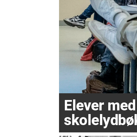
Elever med 
skolelydbøk