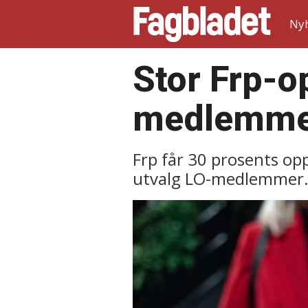
Ny
Stor Frp-o
medlemmer
Frp får 30 prosents opp
utvalg LO-medlemmer