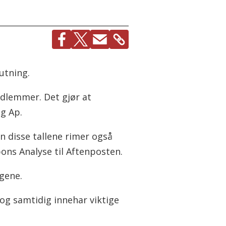
utning.
edlemmer. Det gjør at
g Ap.
n disse tallene rimer også
pons Analyse til Aftenposten.
ngene.
t og samtidig innehar viktige