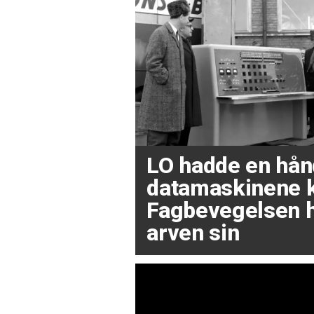
LO hadde en hånd
datamaskinene 
Fagbevegelsen h
arven sin