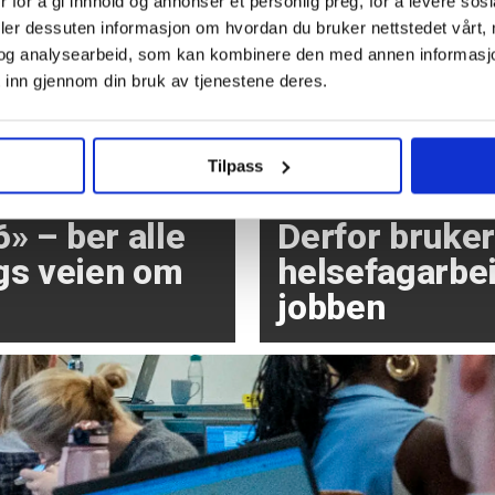
 for å gi innhold og annonser et personlig preg, for å levere sos
deler dessuten informasjon om hvordan du bruker nettstedet vårt,
og analysearbeid, som kan kombinere den med annen informasjon d
 inn gjennom din bruk av tjenestene deres.
Tilpass
6» – ber alle
Derfor bruke
s veien om
helsefagarbei
jobben