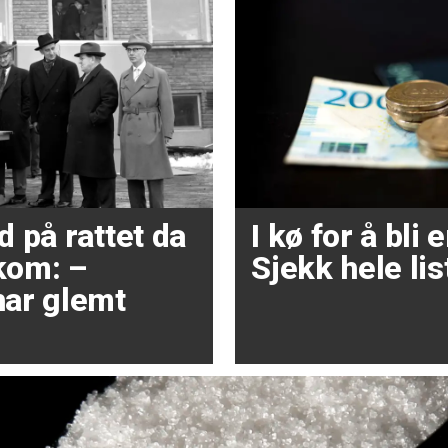
 på rattet da
I kø for å bli
kom: –
Sjekk hele lis
ar glemt