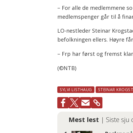
– For alle de medlemmene so
medlemspenger går til å finans
LO-nestleder Steinar Krogst
befolkningen ellers. Høyre f
– Frp har først og fremst kl
(©NTB)
SYLVI LISTHAUG
STEINAR KROGS
Mest lest
| Siste sju