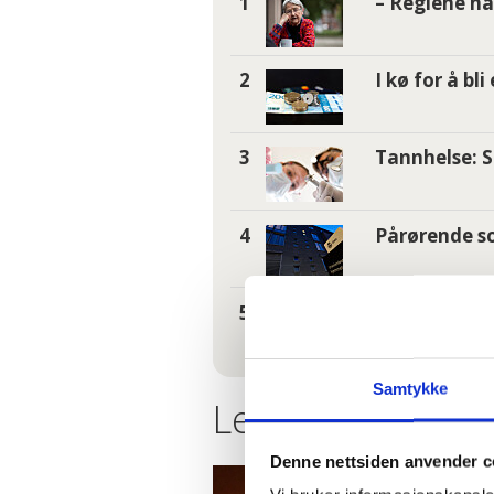
– Reglene nå 
I kø for å bl
Tannhelse: S
Pårørende so
Fruktsukker 
Samtykke
Les flere nyheter
Denne nettsiden anvender c