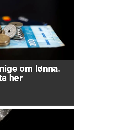
 enige om lønna.
ta her