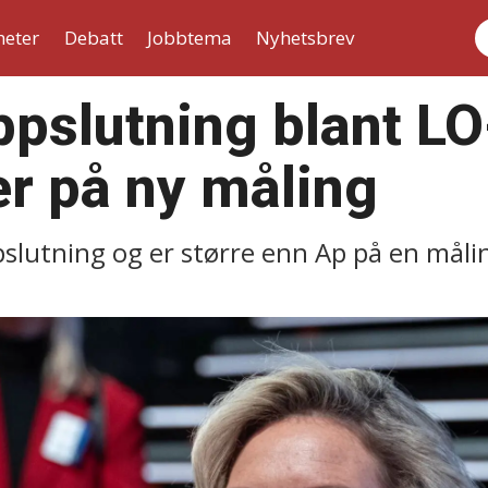
heter
Debatt
Jobbtema
Nyhetsbrev
S
ppslutning blant LO
 på ny måling
slutning og er større enn Ap på en målin
.