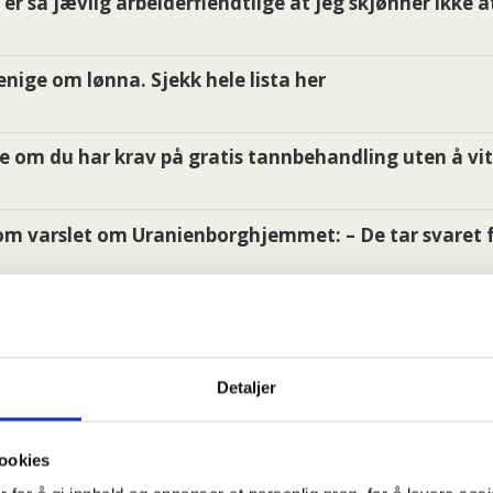
er så jævlig arbeiderfiendtlige at jeg skjønner ikke a
i enige om lønna. Sjekk hele lista her
e om du har krav på gratis tannbehandling uten å vit
m varslet om Uranienborghjemmet: – De tar svaret f
utpekt som driver for kreft
Detaljer
:
ookies