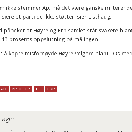
m ikke stemmer Ap, må det være ganske irriterende 
iere et parti de ikke støtter, sier Listhaug.
ad påpeker at Høyre og Frp samlet står svakere bla
år 13 prosents oppslutning på målingen.
art å kapre misfornøyde Høyre-velgere blant LOs me
TAD
NYHETER
LO
FRP
 dager