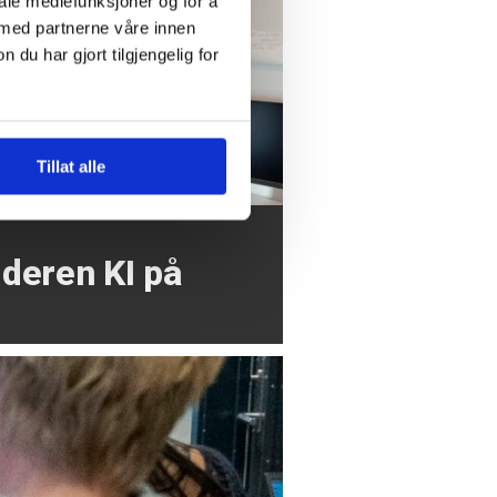
iale mediefunksjoner og for å
 med partnerne våre innen
u har gjort tilgjengelig for
Tillat alle
r
deren KI på