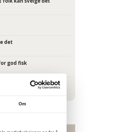
t folk kan svelge det
e det
or god fisk
Om