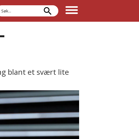
øk
-
g blant et svært lite