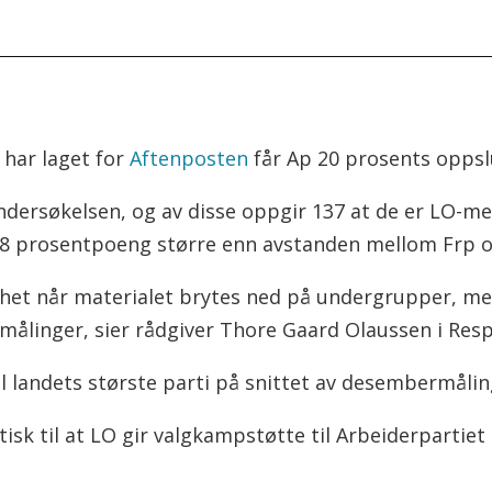
har laget for
Aftenposten
får Ap 20 prosents oppsl
ndersøkelsen, og av disse oppgir 137 at de er LO-m
 8 prosentpoeng større enn avstanden mellom Frp o
erhet når materialet brytes ned på undergrupper, me
e målinger, sier rådgiver Thore Gaard Olaussen i Res
til landets største parti på snittet av desembermåli
itisk til at LO gir valgkampstøtte til Arbeiderpartie