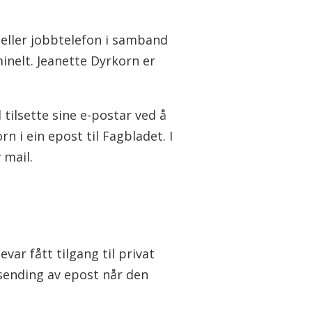
t eller jobbtelefon i samband
inelt. Jeanette Dyrkorn er
 tilsette sine e-postar ved å
n i ein epost til Fagbladet. I
 mail.
var fått tilgang til privat
esending av epost når den