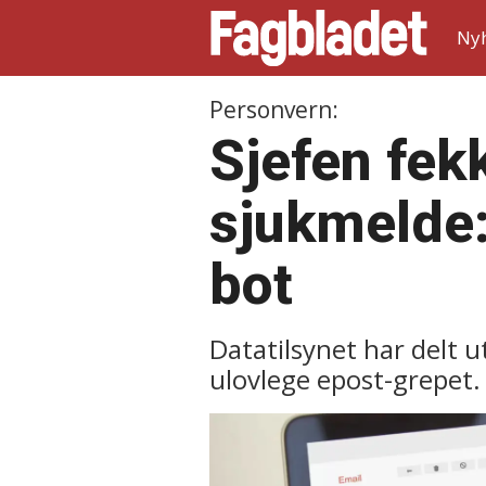
Ny
Personvern:
Sjefen fekk
sjukmelde:
bot
Datatilsynet har delt u
ulovlege epost-grepet.