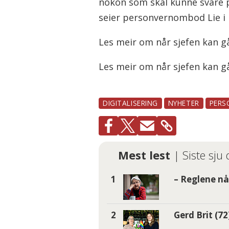
nokon som skal kunne svare på
seier personvernombod Lie i
Les meir om når sjefen kan gå
Les meir om når sjefen kan g
DIGITALISERING
NYHETER
PERS
Mest lest
| Siste sju
– Reglene nå 
Gerd Brit (7