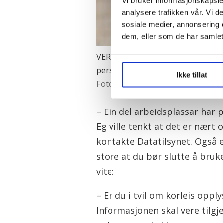
Vi bruker informasjonskapsler
analysere trafikken vår. Vi 
sosiale medier, annonsering 
dem, eller som de har samlet
VERN: Eirik Randsborg Lie er per
personvernet til tilsette står ste
Ikke tillat
Foto: Øystein Windstad
– Ein del arbeidsplassar har
Eg ville tenkt at det er nært o
kontakte Datatilsynet. Også e
store at du bør slutte å bruke
vite:
– Er du i tvil om korleis opply
Informasjonen skal vere tilgje