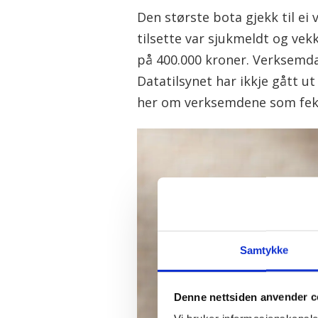
Den største bota gjekk til ei
tilsette var sjukmeldt og vek
på 400.000 kroner. Verksemda 
Datatilsynet har ikkje gått u
her om verksemdene som fe
Samtykke
Denne nettsiden anvender c