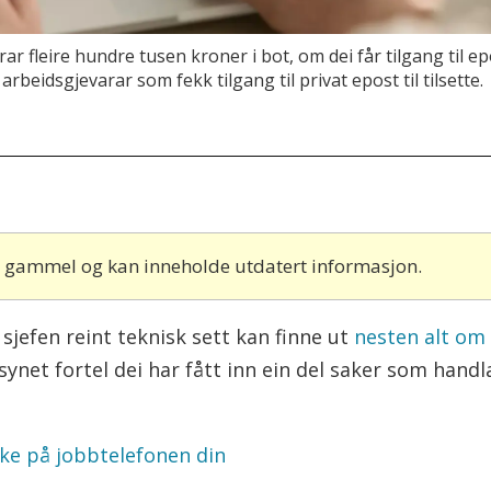
 fleire hundre tusen kroner i bot, om dei får tilgang til epost
rbeidsgjevarar som fekk tilgang til privat epost til tilsette.
år gammel og kan inneholde utdatert informasjon.
sjefen reint teknisk sett kan finne ut
nesten alt om
synet fortel dei har fått inn ein del saker som hand
ekke på jobbtelefonen din