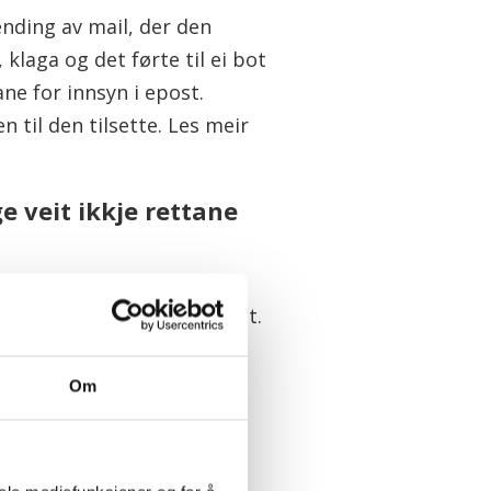
nding av mail, der den
klaga og det førte til ei bot
ne for innsyn i epost.
 til den tilsette. Les meir
 veit ikkje rettane
andsborg Lie er
vernombod i Fagforbundet.
tel at personvernet til
stakarar er godt verna i
Om
e tenkjer at dette er