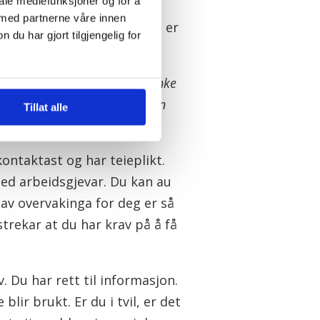
iale mediefunksjoner og for å
sgjevars utstyr og
 med partnerne våre innen
tem. Det betyr ikkje at du er
u har gjort tilgjengelig for
ttar.
kal du gjere om det er mistanke
leg sjekking av jobbtelefonen
Tillat alle
ost?
ntaktast og har teieplikt.
e med arbeidsgjevar. Du kan au
av overvakinga for deg er så
strekar at du har krav på å få
v. Du har rett til informasjon.
lir brukt. Er du i tvil, er det