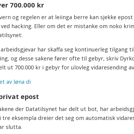
ver 700.000 kr
nvern og regelen er at leiinga berre kan sjekke epos
 ved hacking. Eller om det er mistanke om noko krim
atilsynet:
 arbeidsgjevar har skaffa seg kontinuerleg tilgang til
, og desse sakene fører ofte til gebyr, skriv Dyrkor
delt ut 700.000 kr i gebyr for ulovleg vidaresending av
et av løna di
 privat epost
akene der Datatilsynet har delt ut bot, har arbeidsgje
e dei tre eksempla dreier det seg om automatisk vidar
ar slutta.