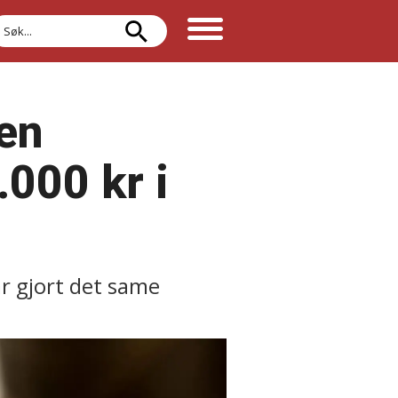
øk
den
000 kr i
ar gjort det same