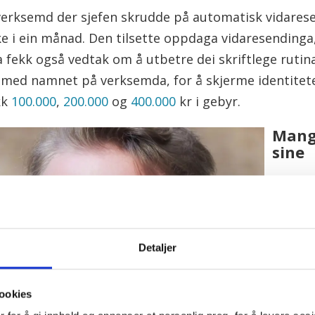
 verksemd der sjefen skrudde på automatisk vidarese
ke i ein månad. Den tilsette oppdaga vidaresendinga, 
fekk også vedtak om å utbetre dei skriftlege rutina
t med namnet på verksemda, for å skjerme identiteten
kk
100.000
,
200.000
og
400.000
kr i gebyr.
Mange
sine
Eirik R
person
Han for
arbeid
Detaljer
lovene:
ookies
– Mang