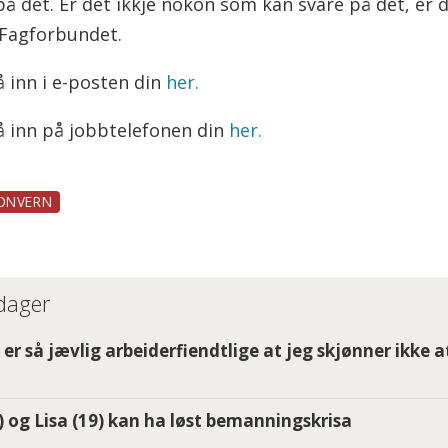
 det. Er det ikkje nokon som kan svare på det, er de
 Fagforbundet.
 inn i e-posten din
her.
å inn på jobbtelefonen din
her.
ONVERN
 dager
er så jævlig arbeiderfiendtlige at jeg skjønner ikke a
2) og Lisa (19) kan ha løst bemanningskrisa