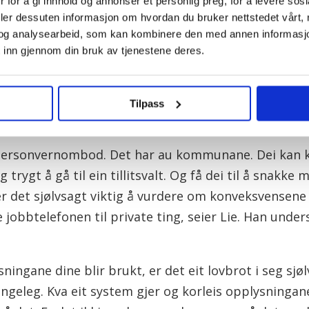
 for å gi innhold og annonser et personlig preg, for å levere sos
arbeid
deler dessuten informasjon om hvordan du bruker nettstedet vårt,
datasys
og analysearbeid, som kan kombinere den med annen informasjon d
utan re
 inn gjennom din bruk av tjenestene deres.
sonvernombod i Fagforbundet og fortel at
– Kva s
rkt. Det er vareteke av både forskrift og GDPR.
om ulov
Tilpass
eller ep
 personvernombod. Det har au kommunane. Dei kan ko
g trygt å gå til ein tillitsvalt. Og få dei til å snakk
r det sjølvsagt viktig å vurdere om konveksvensene 
 jobbtelefonen til private ting, seier Lie. Han under
sningane dine blir brukt, er det eit lovbrot i seg sjøl
ngeleg. Kva eit system gjer og korleis opplysningane b