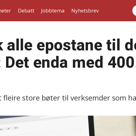
heter
Debatt
Jobbtema
Nyhetsbrev
S
 alle epostane til 
 Det enda med 400.
t fleire store bøter til verksemder som h