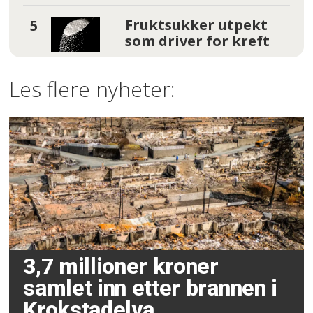
Fruktsukker utpekt
som driver for kreft
Les flere nyheter:
3,7 millioner kroner
samlet inn etter brannen i
Krokstadelva