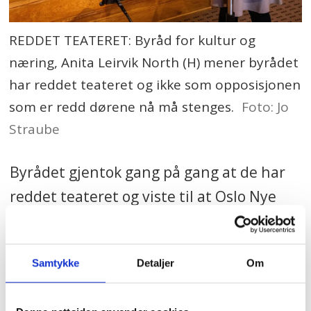
REDDET TEATERET: Byråd for kultur og
næring, Anita Leirvik North (H) mener byrådet
har reddet teateret og ikke som opposisjonen
som er redd dørene nå må stenges.
Foto: Jo
Straube
Byrådet gjentok gang på gang at de har
reddet teateret og viste til at Oslo Nye
hadde vært konkurs hvis ikke byrådet
hadde brukt 30 millioner kroner i
Samtykke
Detaljer
Om
krisehjelp i juni.
•
Oslo Nye Teater blir reddet