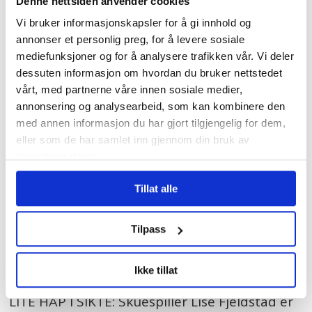
Denne nettsiden anvender cookies
Vi bruker informasjonskapsler for å gi innhold og
Marthe Sharning Lund fra Ap sa fra
annonser et personlig preg, for å levere sosiale
mediefunksjoner og for å analysere trafikken vår. Vi deler
talerstolen at svarene fra byråden er
dessuten informasjon om hvordan du bruker nettstedet
nytale – lignende «krig er fred».
vårt, med partnerne våre innen sosiale medier,
annonsering og analysearbeid, som kan kombinere den
med annen informasjon du har gjort tilgjengelig for dem,
eller som de har samlet inn gjennom din bruk av
tjenestene deres.
Tillat alle
Tilpass
Ikke tillat
LITE HÅP I SIKTE: Skuespiller Lise Fjeldstad er