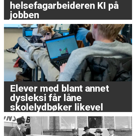
helsefagarbeideren KI på
jobben
Elever med blant annet
dysleksi får låne
skolelydbøker likevel