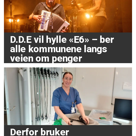
D.D.E vil hylle «E6» – ber
alle kommunene langs
veien om penger
Derfor bruker