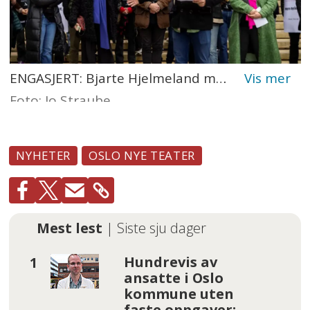
ENGASJERT: Bjarte Hjelmeland mener at vi ikke har råd til å miste Oslo Nye Teater.
Foto: Jo Straube
NYHETER
OSLO NYE TEATER
Mest lest
| Siste sju dager
Hundrevis av
ansatte i Oslo
kommune uten
faste oppgaver: –