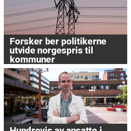
Forsker ber politikerne
utvide norgespris til
kommuner
Hundrevis av ansatte i