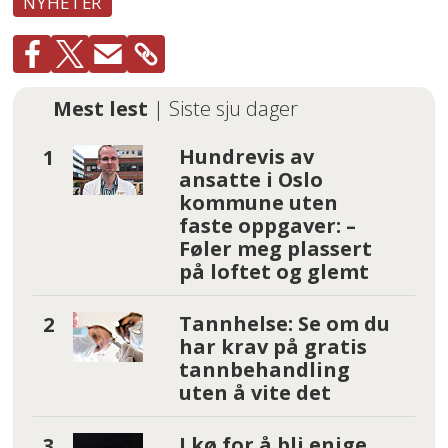
NYHETER
Mest lest
| Siste sju dager
Hundrevis av
ansatte i Oslo
kommune uten
faste oppgaver: –
Føler meg plassert
på loftet og glemt
Tannhelse: Se om du
har krav på gratis
tannbehandling
uten å vite det
I kø for å bli enige