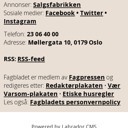
Annonser:
Salgsfabrikken
Sosiale medier:
Facebook
•
Twitter
•
Instagram
Telefon:
23 06 40 00
Adresse:
Møllergata 10, 0179 Oslo
RSS:
RSS-feed
Fagbladet er medlem av
Fagpressen
og
redigeres etter:
Redaktørplakaten
•
Vær
Varsom-plakaten
•
Etiske husregler
Les også:
Fagbladets personvernpolicy
Powered by Labrador CMS