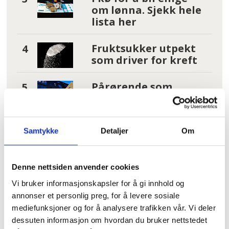
om lønna. Sjekk hele
lista her
Fruktsukker utpekt
som driver for kreft
Pårørende som
varslet om
Uranienborghjemmet:
– De tar svaret for god
Samtykke
Detaljer
Om
fisk
Les flere nyheter:
Denne nettsiden anvender cookies
Vi bruker informasjonskapsler for å gi innhold og
annonser et personlig preg, for å levere sosiale
mediefunksjoner og for å analysere trafikken vår. Vi deler
dessuten informasjon om hvordan du bruker nettstedet