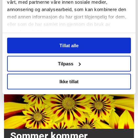
vårt, med partnerne våre innen sosiale medier,
annonsering og analysearbeid, som kan kombinere den
med annen informasjon du har gjort tilgjengelig for dem,
eller som de har samlet inn gjennom din bruk av
tjenestene deres.
3,7 millioner kroner
Tillat alle
samlet inn etter brannen i
Krokstadelva
Tilpass
Ikke tillat
Sommer kommer,