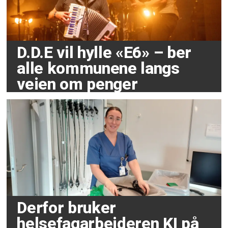
D.D.E vil hylle «E6» – ber
alle kommunene langs
veien om penger
Derfor bruker
helsefagarbeideren KI på