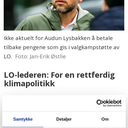
Ikke aktuelt for Audun Lysbakken å betale
tilbake pengene som gis i valgkampstøtte av
LO.
Foto: Jan-Erik Østlie
LO-lederen: For en rettferdig
klimapolitikk
LO-leder Peggy Hessen Følsvik svarer
følgende på MDGs klima-kritikk:
Samtykke
Detaljer
Om
– LOs medlemmer er klimaløsere, og det