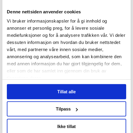
er våre medlemmer som aktivt skal bidra
Denne nettsiden anvender cookies
til å nå målet om 55 prosent klimakutt
Vi bruker informasjonskapsler for å gi innhold og
innen 2030. Men vi er opptatt av å ha en
annonser et personlig preg, for å levere sosiale
mediefunksjoner og for å analysere trafikken vår. Vi deler
rettferdig klimapolitikk, som ikke setter
dessuten informasjon om hvordan du bruker nettstedet
tusenvis av arbeidsplasser i fare og som
vårt, med partnerne våre innen sosiale medier,
får støtte hos folk. Dessverre er det ikke
annonsering og analysearbeid, som kan kombinere den
med annen informasjon du har gjort tilgjengelig for dem,
alle som er like opptatt av det, sier LO-
eller som de har samlet inn gjennom din bruk av
leder Peggy Hessen Følsvik til
tjenestene deres.
FriFagbevegelse.
Tillat alle
LOs partistøtte har lange tradisjoner og
Tilpass
vedtas i en demokratisk prosess i valgte
organer, forklarer hun.
Ikke tillat