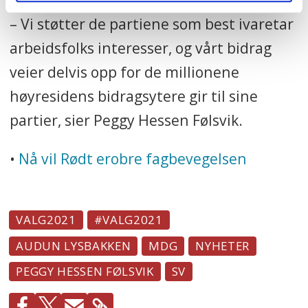
– Vi støtter de partiene som best ivaretar
arbeidsfolks interesser, og vårt bidrag
veier delvis opp for de millionene
høyresidens bidragsytere gir til sine
partier, sier Peggy Hessen Følsvik.
•
Nå vil Rødt erobre fagbevegelsen
VALG2021
#VALG2021
AUDUN LYSBAKKEN
MDG
NYHETER
PEGGY HESSEN FØLSVIK
SV