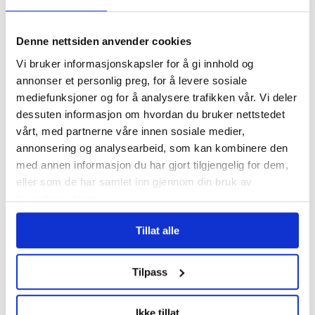
– Reglene nå er så
jævlig
Denne nettsiden anvender cookies
arbeiderfiendtlige
Vi bruker informasjonskapsler for å gi innhold og
at jeg skjønner ikke
annonser et personlig preg, for å levere sosiale
at folk kan svelge
mediefunksjoner og for å analysere trafikken vår. Vi deler
det
dessuten informasjon om hvordan du bruker nettstedet
vårt, med partnerne våre innen sosiale medier,
I kø for å bli enige
annonsering og analysearbeid, som kan kombinere den
om lønna. Sjekk hele
med annen informasjon du har gjort tilgjengelig for dem,
lista her
eller som de har samlet inn gjennom din bruk av
tjenestene deres.
Tannhelse: Se om du
har krav på gratis
Tillat alle
tannbehandling
uten å vite det
Tilpass
Pårørende som
varslet om
Ikke tillat