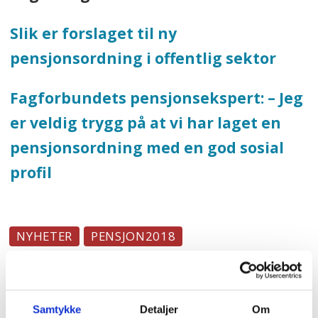
Slik er forslaget til ny
pensjonsordning i offentlig sektor
Fagforbundets pensjonsekspert: – Jeg
er veldig trygg på at vi har laget en
pensjonsordning med en god sosial
profil
NYHETER
PENSJON2018
Mest lest
| Siste sju dager
Samtykke
Detaljer
Om