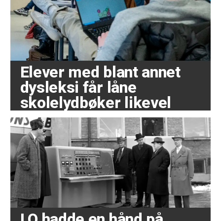
Elever med blant annet
dysleksi får låne
skolelydbøker likevel
LO hadde en hånd på