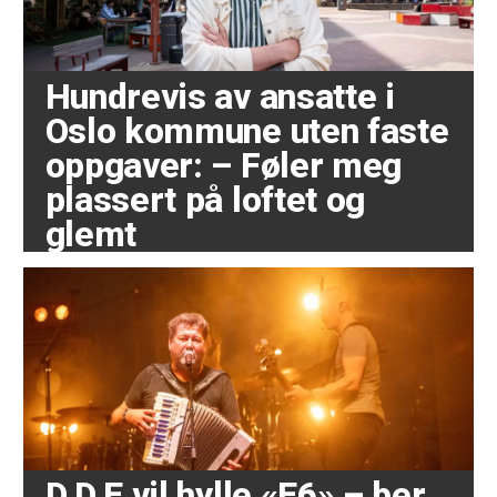
Hundrevis av ansatte i
Oslo kommune uten faste
oppgaver: – Føler meg
plassert på loftet og
glemt
D.D.E vil hylle «E6» – ber