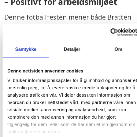
– Positivt for arbeidsmiljøet
Denne fotballfesten mener både Bratten
og Rytman skaper et fellesskap på
arbeidsplassen.
Samtykke
Detaljer
Om
– De aller fleste arbeidsplasser vil samles
og snakke mye om dette. Arbeidsgivere
Denne nettsiden anvender cookies
bør ha rom for at dette er et tema, og
Vi bruker informasjonskapsler for å gi innhold og annonser et
godta at pausene blir litt lengre, hvis det
personlig preg, for å levere sosiale mediefunksjoner og for å
analysere trafikken vår. Vi deler dessuten informasjon om
ikke går utover arbeidet, sier Bratten.
hvordan du bruker nettstedet vårt, med partnerne våre innen
sosiale medier, annonsering og analysearbeid, som kan
Hun sier at all denne iveren til og med
kombinere den med annen informasjon du har gjort
kan føre til at folk jobber bedre.
tilgjengelig for dem, eller som de har samlet inn gjennom din
bruk av tjenestene deres.