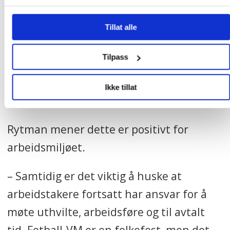
– Det blir så mye entusiasme hvis vi går
videre til både kvart- og semifinale, at vi
Tillat alle
kanskje kommer til å gi enda mer på jobb,
Tilpass
sier hun og viser til at det faktisk er folk
som tror Norge blir å komme så langt i
Ikke tillat
mesterskapet.
Rytman mener dette er positivt for
arbeidsmiljøet.
– Samtidig er det viktig å huske at
arbeidstakere fortsatt har ansvar for å
møte uthvilte, arbeidsføre og til avtalt
tid. Fotball-VM er en folkefest, men det