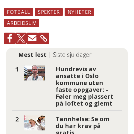
FOTBALL
SPEKTER
NYHETER
ARBEIDSLIV
Mest lest
| Siste sju dager
Hundrevis av
ansatte i Oslo
kommune uten
faste oppgaver: –
Føler meg plassert
på loftet og glemt
Tannhelse: Se om
du har krav på
gratis