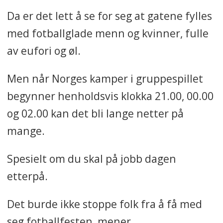
ansatte kan planlegge rundt
Da er det lett å se for seg at gatene fylles
nattkamper. Rådene er å velge
med fotballglade menn og kvinner, fulle
kamper med omhu, søke ferie
av eufori og øl.
eller avspasering ved behov, og
Men når Norges kamper i gruppespillet
møte på jobb uthvilt og
begynner henholdsvis klokka 21.00, 00.00
arbeidsfør.
og 02.00 kan det bli lange netter på
Både Spekter og SMB Norge
mange.
mener ledere bør vise
fleksibilitet der det er mulig.
Spesielt om du skal på jobb dagen
Samtidig kan VM skape
etterpå.
fellesskap og bedre
arbeidsmiljø, så lenge det ikke
Det burde ikke stoppe folk fra å få med
går utover jobben.
seg fotballfesten, mener