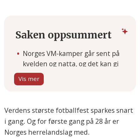
Saken oppsummert
Norges VM-kamper går sent på
kvelden og natta, og det kan gi
trøtte ansatte dagen etter.
Spekter mener likevel at
arbeidslivet kan tåle en liten
produktivitetsdupp under
Verdens største fotballfest sparkes snart
mesterskapet.
i gang. Og for første gang på 28 år er
Et relevant tema i saken er
Norges herrelandslag med.
hvordan arbeidsgivere og