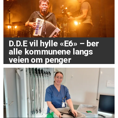
D.D.E vil hylle «E6» – ber
alle kommunene langs
veien om penger