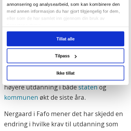
annonsering og analysearbeid, som kan kombinere den
med annen informasjon du har gjort tilgjengelig for dem,
Samlet sett ligger antall medlemmer
eller som de har samlet inn gjennom din bruk av
fortsatt langt under
tjenestene deres.
hovedorganisasjonen
LO, som har godt
Tillat alle
over én million medlemmer.
Tilpass
Tøff konkurranse
Ikke tillat
Samtidig har andelen ansatte med
høyere utdanning i både
staten
og
kommunen
økt de siste åra.
Nergaard i Fafo mener det har skjedd en
endring i hvilke krav til utdanning som