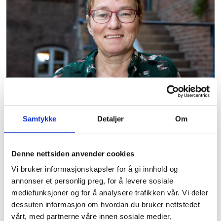
FORSKER:
Kristine Nergaard i Fafo har i en
Samtykke
Detaljer
Om
årrekke forsket på arbeidsliv og
fagforeninger.
Kai Hovden
Denne nettsiden anvender cookies
I april i fjor kunne
hovedorganisasjonen
Vi bruker informasjonskapsler for å gi innhold og
Akademikerne, som Tekna er en del av,
annonser et personlig preg, for å levere sosiale
mediefunksjoner og for å analysere trafikken vår. Vi deler
vise til en
dobling av medlemstallet på 15
dessuten informasjon om hvordan du bruker nettstedet
år.
vårt, med partnerne våre innen sosiale medier,