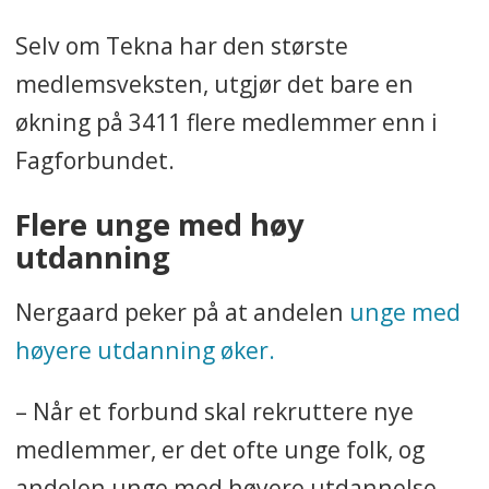
tillitsvalgte.
Selv om Tekna har den største
Andel yrkesaktive i Tekna ligger
medlemsveksten, utgjør det bare en
på rundt 80 prosent. Det betyr
økning på 3411 flere medlemmer enn i
at de hadde omtrent 94.003
Fagforbundet.
yrkesaktive medlemmer 1.
januar i år.
Flere unge med høy
utdanning
Andel yrkesaktive i
Fagforbundet varierer mellom
Nergaard peker på at andelen
unge med
de ulike kategoriene, og ligger
høyere utdanning øker.
derfor på et sted mellom 57-65
prosent.
– Når et forbund skal rekruttere nye
medlemmer, er det ofte unge folk, og
Det betyr at et sted mellom
236.523-269.720 medlemmer i
andelen unge med høyere utdannelse