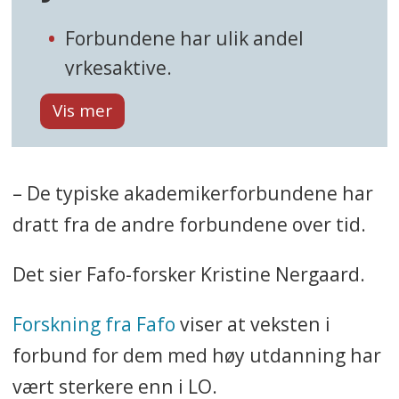
Forbundene har ulik andel
yrkesaktive.
Det betyr andelen medlemmer
som er i jobb. Andre
medlemmer kan for eksempel
– De typiske akademikerforbundene har
være studenter, pensjonister,
uføre eller arbeidsledige.
dratt fra de andre forbundene over tid.
Høy andel yrkesaktive
Det sier Fafo-forsker Kristine Nergaard.
medlemmer er viktig når
forbundene skal forhandle med
Forskning fra Fafo
viser at veksten i
arbeidsgiver.
forbund for dem med høy utdanning har
vært sterkere enn i LO.
Det gir også flere frikjøpte