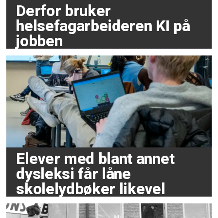
Derfor bruker
helsefagarbeideren KI på
jobben
Elever med blant annet
dysleksi får låne
skolelydbøker likevel