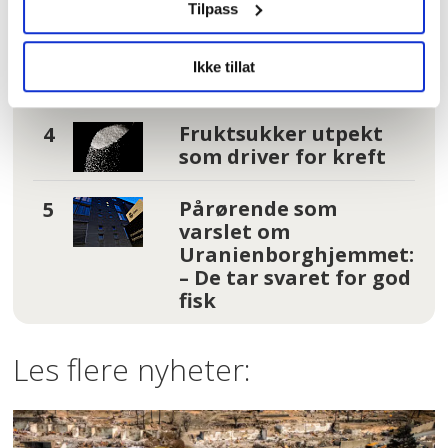
Tilpass
I kø for å bli enige
om lønna. Sjekk hele
Ikke tillat
lista her
Fruktsukker utpekt
som driver for kreft
Pårørende som
varslet om
Uranienborghjemmet:
– De tar svaret for god
fisk
Les flere nyheter: