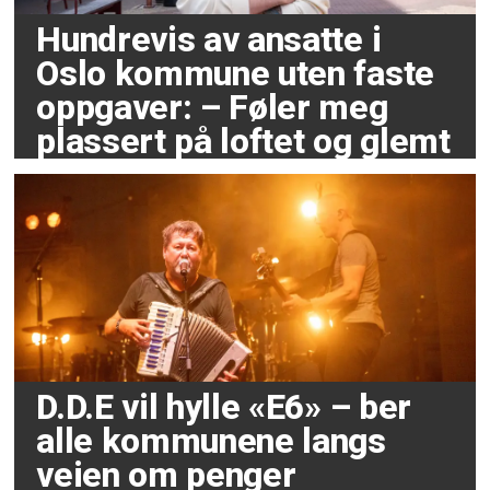
Hundrevis av ansatte i
Oslo kommune uten faste
oppgaver: – Føler meg
plassert på loftet og glemt
D.D.E vil hylle «E6» – ber
alle kommunene langs
veien om penger