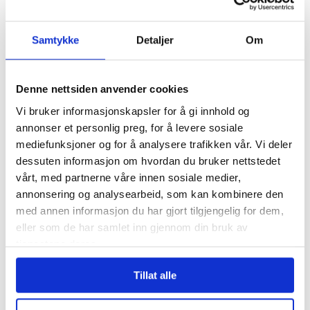
VOLD OG TRUSLER
NYHETER
VOLD
OSLO
RASISME
Samtykke
Detaljer
Om
Denne nettsiden anvender cookies
Mest lest
| Siste sju dager
Vi bruker informasjonskapsler for å gi innhold og
annonser et personlig preg, for å levere sosiale
Hundrevis av
mediefunksjoner og for å analysere trafikken vår. Vi deler
ansatte i Oslo
dessuten informasjon om hvordan du bruker nettstedet
kommune uten
vårt, med partnerne våre innen sosiale medier,
faste oppgaver: –
annonsering og analysearbeid, som kan kombinere den
Føler meg plassert
med annen informasjon du har gjort tilgjengelig for dem,
på loftet og glemt
eller som de har samlet inn gjennom din bruk av
tjenestene deres.
Tannhelse: Se om du
har krav på gratis
Tillat alle
tannbehandling
uten å vite det