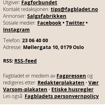
Utgiver:
Fagforbundet
Kontakt redaksjonen:
tips@fagbladet.no
Annonser:
Salgsfabrikken
Sosiale medier:
Facebook
•
Twitter
•
Instagram
Telefon:
23 06 40 00
Adresse:
Møllergata 10, 0179 Oslo
RSS:
RSS-feed
Fagbladet er medlem av
Fagpressen
og
redigeres etter:
Redaktørplakaten
•
Vær
Varsom-plakaten
•
Etiske husregler
Les også:
Fagbladets personvernpolicy