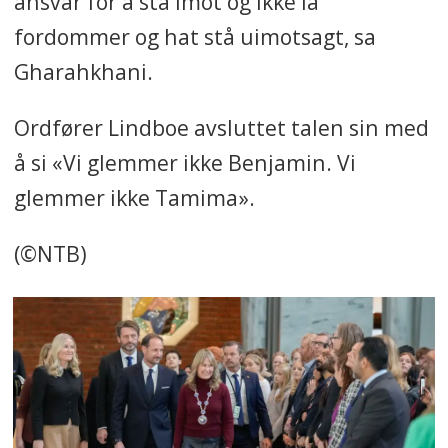
ansvar for å stå imot og ikke la
fordommer og hat stå uimotsagt, sa
Gharahkhani.
Ordfører Lindboe avsluttet talen sin med
å si «Vi glemmer ikke Benjamin. Vi
glemmer ikke Tamima».
(©NTB)