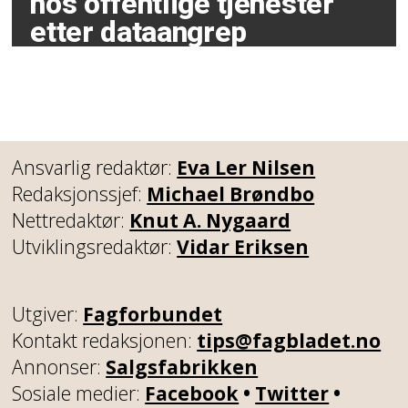
hos offentlige tjenester
etter dataangrep
Ansvarlig redaktør:
Eva Ler Nilsen
Redaksjonssjef:
Michael Brøndbo
Nettredaktør:
Knut A. Nygaard
Utviklingsredaktør:
Vidar Eriksen
Utgiver:
Fagforbundet
Kontakt redaksjonen:
tips@fagbladet.no
Annonser:
Salgsfabrikken
Sosiale medier:
Facebook
•
Twitter
•