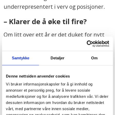
underrepresentert i verv og posisjoner.
– Klarer de å øke til fire?
Om litt over ett år er det duket for nytt
landsmøte i Fagforbundet, hvor
forbundets ledende posisjoner skal
Samtykke
Detaljer
Om
velges. Etter at 16 av de 20 medlemmene
i valgkomiteen selv var innstilt til verv
Denne nettsiden anvender cookies
sist landsmøte, håper jeg at delegatene
Vi bruker informasjonskapsler for å gi innhold og
får flere å velge mellom denne gangen.
annonser et personlig preg, for å levere sosiale
Kanskje vil det hjelpe å få inn noen med
mediefunksjoner og for å analysere trafikken vår. Vi deler
dessuten informasjon om hvordan du bruker nettstedet
innvandrerbakgrunn i valgkomiteen? Fire
vårt, med partnerne våre innen sosiale medier,
annonsering og analysearbeid, som kan kombinere den