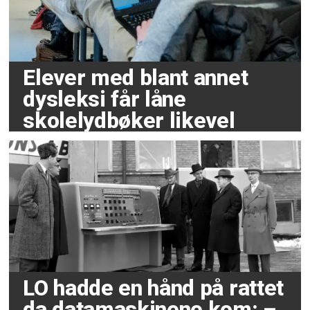
Elever med blant annet
dysleksi får låne
skolelydbøker likevel
LO hadde en hånd på rattet
da datamaskinene kom: –