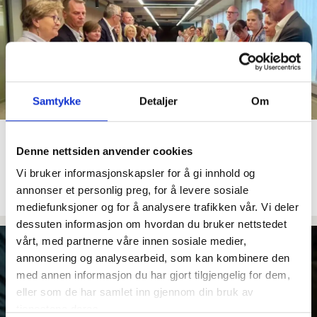
Samtykke
Detaljer
Om
Kommuneoppgjøret: Ingen
Denne nettsiden anvender cookies
løsning før fristen,
Vi bruker informasjonskapsler for å gi innhold og
meklingen fortsetter
annonser et personlig preg, for å levere sosiale
mediefunksjoner og for å analysere trafikken vår. Vi deler
dessuten informasjon om hvordan du bruker nettstedet
vårt, med partnerne våre innen sosiale medier,
annonsering og analysearbeid, som kan kombinere den
med annen informasjon du har gjort tilgjengelig for dem,
eller som de har samlet inn gjennom din bruk av
tjenestene deres.