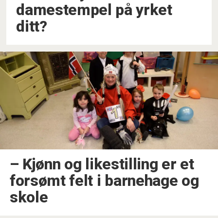
damestempel på yrket
ditt?
–⁠ Kjønn og likestilling er et
forsømt felt i barnehage og
skole