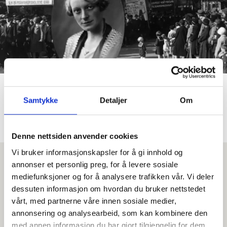
Johanne Reutz ville innføre
Samtykke
Detaljer
Om
sekstimersdagen allerede i
1932
Denne nettsiden anvender cookies
Vi bruker informasjonskapsler for å gi innhold og
annonser et personlig preg, for å levere sosiale
mediefunksjoner og for å analysere trafikken vår. Vi deler
dessuten informasjon om hvordan du bruker nettstedet
vårt, med partnerne våre innen sosiale medier,
annonsering og analysearbeid, som kan kombinere den
med annen informasjon du har gjort tilgjengelig for dem,