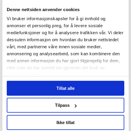
samlet inn etter brannen i
Denne nettsiden anvender cookies
Krokstadelva
Vi bruker informasjonskapsler for å gi innhold og
annonser et personlig preg, for å levere sosiale
mediefunksjoner og for å analysere trafikken vår. Vi deler
dessuten informasjon om hvordan du bruker nettstedet
vårt, med partnerne våre innen sosiale medier,
annonsering og analysearbeid, som kan kombinere den
med annen informasjon du har gjort tilgjengelig for dem,
eller som de har samlet inn gjennom din bruk av
tjenestene deres.
Sommer kommer,
Tillat alle
sommer går
Tilpass
Ikke tillat