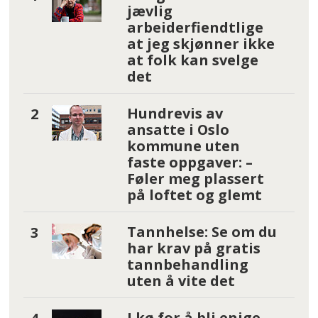
jævlig
arbeiderfiendtlige
at jeg skjønner ikke
at folk kan svelge
det
Hundrevis av
ansatte i Oslo
kommune uten
faste oppgaver: –
Føler meg plassert
på loftet og glemt
Tannhelse: Se om du
har krav på gratis
tannbehandling
uten å vite det
I kø for å bli enige