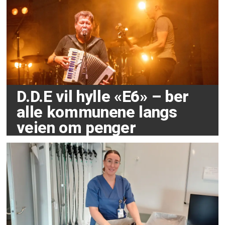
D.D.E vil hylle «E6» – ber
alle kommunene langs
veien om penger