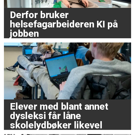
Derfor bruker
helsefagarbeideren KI på
jobben
Elever med blant annet
dysleksi får låne
skolelydbøker likevel