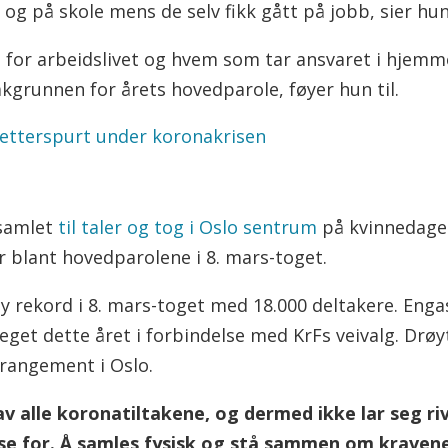
og på skole mens de selv fikk gått på jobb, sier hun
or arbeidslivet og hvem som tar ansvaret i hjemmet
akgrunnen for årets hovedparole, føyer hun til.
 etterspurt under koronakrisen
 samlet
til taler og tog i Oslo sentrum
på kvinnedagen
blant hovedparolene i 8. mars-toget.
t ny rekord i 8. mars-toget med 18.000 deltakere. En
eget dette året i forbindelse med KrFs veivalg. Drøyt
arrangement i Oslo.
ei av alle koronatiltakene, og dermed ikke lar seg ri
åelse for. Å samles fysisk og stå sammen om kravene