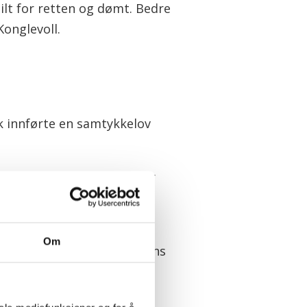
ilt for retten og dømt. Bedre
Konglevoll.
k innførte en samtykkelov
ering og støttepartiene har
nnomslag?», er også
Om
stformann i Fagbevegelsens
er, og nestleder Peggy