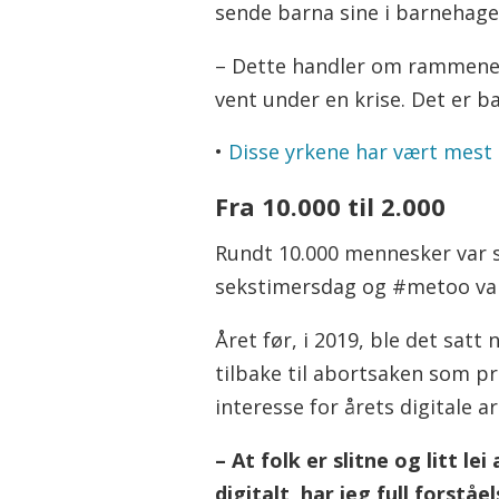
sende barna sine i barnehage 
– Dette handler om rammene f
vent under en krise. Det er b
•
Disse yrkene har vært mest
Fra 10.000 til 2.000
Rundt 10.000 mennesker var
sekstimersdag og #metoo var 
Året før, i 2019, ble det sat
tilbake til abortsaken som pr
interesse for årets digitale 
– At folk er slitne og litt l
digitalt, har jeg full forst