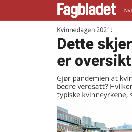
Ny
Kvinnedagen 2021:
Dette skje
er oversik
Gjør pandemien at kvin
bedre verdsatt? Hvilken 
typiske kvinneyrkene, 