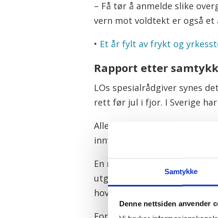
– Få tør å anmelde slike over
vern mot voldtekt er også et
•
Et år fylt av frykt og yrkess
Rapport etter samtykk
LOs spesialrådgiver synes de
rett før jul i fjor. I Sverige 
Alle parter må gi klart samty
innført. Uten samtykke kan s
En ny dansk rapport, «Hvorda
Samtykke
utgangspunktet for videosam
hovedorganisasjon (FHO) i D
Denne nettsiden anvender c
Foruten det digitale arrange