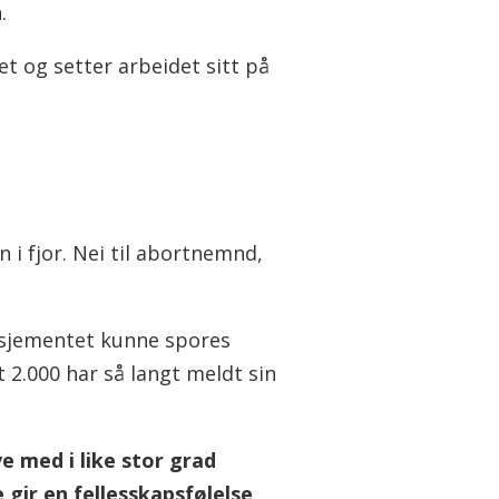
.
 og setter arbeidet sitt på
 i fjor. Nei til abortnemnd,
gasjementet kunne spores
 2.000 har så langt meldt sin
ve med i like stor grad
 gir en fellesskapsfølelse