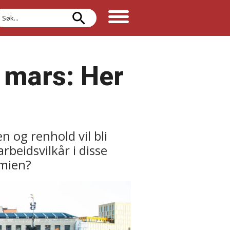
øk
 mars: Her
 og renhold vil bli
rbeidsvilkår i disse
emien?