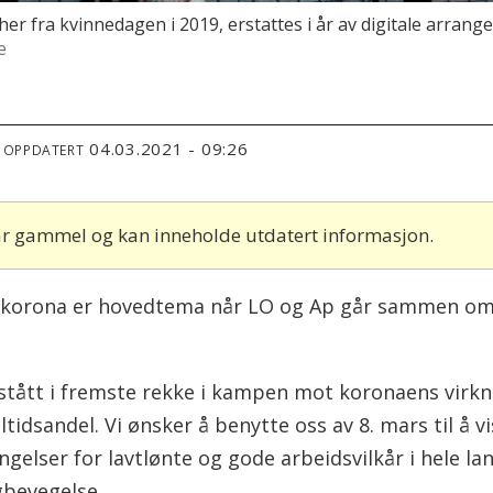
er fra kvinnedagen i 2019, erstattes i år av digitale arran
e
04.03.2021 - 09:26
T OPPDATERT
 år gammel og kan inneholde utdatert informasjon.
t korona er hovedtema når LO og Ap går sammen om 
stått i fremste rekke i kampen mot koronaens virkn
idsandel. Vi ønsker å benytte oss av 8. mars til å vi
ingelser for lavtlønte og gode arbeidsvilkår i hele la
agbevegelse.