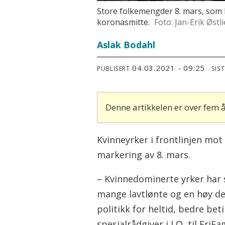
Store folkemengder 8. mars, som h
koronasmitte.
Foto: Jan-Erik Østli
Aslak Bodahl
04.03.2021 - 09:25
PUBLISERT
SIS
Denne artikkelen er over fem
Kvinneyrker i frontlinjen mo
markering av 8. mars.
– Kvinnedominerte yrker har 
mange lavtlønte og en høy delt
politikk for heltid, bedre bet
spesialrådgiver i LO, til FriF