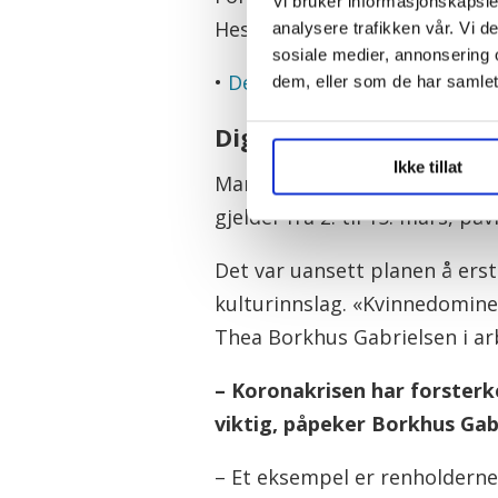
Vi bruker informasjonskapsler
Hessen Følsvik i LO skal hold
analysere trafikken vår. Vi 
sosiale medier, annonsering 
•
Dette er Norges ti mektigste
dem, eller som de har samlet
Digitalt også i Oslo
Ikke tillat
Markeringen av 8. mars i Oslo 
gjelder fra 2. til 15. mars, p
Det var uansett planen å ers
kulturinnslag. «Kvinnedomine
Thea Borkhus Gabrielsen i ar
– Koronakrisen har forsterke
viktig, påpeker Borkhus Gab
– Et eksempel er renholderne