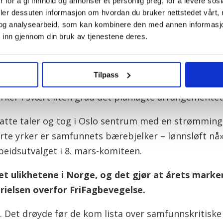
 for å gi innhold og annonser et personlig preg, for å levere sos
e appell på arrangementet til 8. mars-komiteen i Lø
deler dessuten informasjon om hvordan du bruker nettstedet vårt,
og analysearbeid, som kan kombinere den med annen informasjon d
 kvinner, ifølge Kapital
 inn gjennom din bruk av tjenestene deres.
Tilpass
vil også bli avholdt digitalt, og de nye, strenge ti
åvirker i svært liten grad det planlagte arrangementet
tatte taler og tog i Oslo sentrum med en strømming 
rte yrker er samfunnets bærebjelker – lønnsløft nå
beidsutvalget i 8. mars-komiteen.
t ulikhetene i Norge, og det gjør at årets marker
rielsen overfor FriFagbevegelse.
. Det drøyde før de kom lista over samfunnskritisk