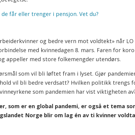
de får eller trenger i pensjon. Vet du?
beiderkvinner og bedre vern mot voldtekt» når LO o
 forbindelse med kvinnedagen 8. mars. Faren for kor
 og appeller med store folkemengder utendørs.
ørsmål som vil bli løftet fram i lyset. Gjør pandemie
ld vil bli bedre verdsatt? Hvilken politikk trengs f
 kvinneyrkene som pandemien har vist viktigheten av
er, som er en global pandemi, er også et tema so
ingslandet Norge blir om lag én av ti kvinner voldtat