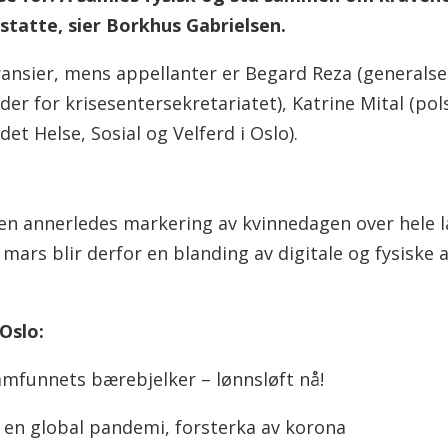
rstatte, sier Borkhus Gabrielsen.
ransier, mens appellanter er Begard Reza (generalse
 for krisesentersekretariatet), Katrine Mital (pols
t Helse, Sosial og Velferd i Oslo).
 en annerledes markering av kvinnedagen over hele la
ars blir derfor en blanding av digitale og fysiske 
Oslo:
amfunnets bærebjelker – lønnsløft nå!
 en global pandemi, forsterka av korona