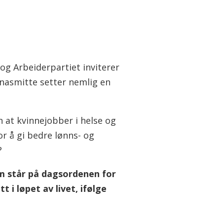
g Arbeiderpartiet inviterer
onasmitte setter nemlig en
n at kvinnejobber i helse og
or å gi bedre lønns- og
?
m står på dagsordenen for
t i løpet av livet, ifølge