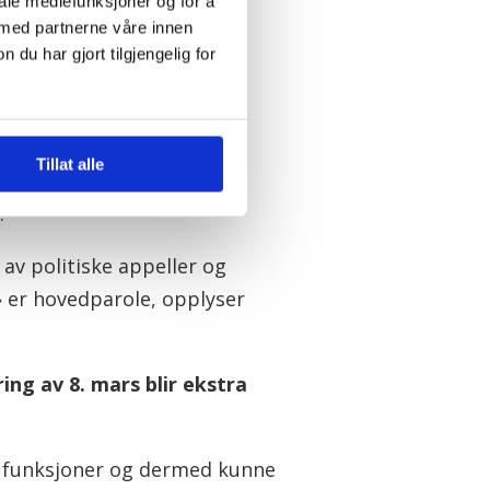
iale mediefunksjoner og for å
renskog.
 med partnerne våre innen
u har gjort tilgjengelig for
Tillat alle
ltakene i hovedstaden, som
.
av politiske appeller og
» er hovedparole, opplyser
ing av 8. mars blir ekstra
e funksjoner og dermed kunne