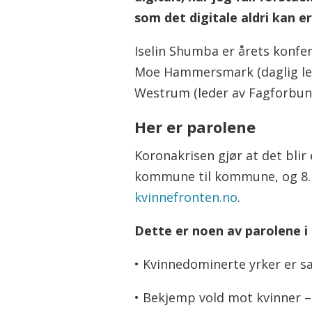
som det digitale aldri kan e
Iselin Shumba er årets konfe
Moe Hammersmark (daglig leder
Westrum (leder av Fagforbunde
Her er parolene
Koronakrisen gjør at det blir
kommune til kommune, og 8. m
kvinnefronten.no
.
Dette er noen av parolene i 
• Kvinnedominerte yrker er s
• Bekjemp vold mot kvinner –