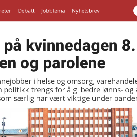
heter
Debatt
Jobbtema
Nyhetsbrev
S
r på kvinnedagen 8.
ten og parolene
nejobber i helse og omsorg, varehandelen
politikk trengs for å gi bedre lønns- og a
som særlig har vært viktige under pand