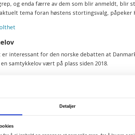
grep, og enda færre av dem som blir anmeldt, blir st
 aktuelt tema foran høstens stortingsvalg, påpeker 
tolthet
elov
t er interessant for den norske debatten at Danmar
har en samtykkelov vært på plass siden 2018.
kke til sex, ifølge den nye loven som Danmarks regj
exen bli regnet som voldtekt.
n jobber vi for samtykkelov, og hvordan fikk vi gje
Detaljer
talen som LO og Ap skal ha med Nanna Højlund, ne
anmark.
ookies
mentet vil LO og Ap markere 8. mars på sosiale medi