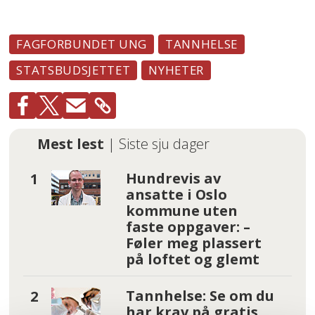
FAGFORBUNDET UNG
TANNHELSE
STATSBUDSJETTET
NYHETER
Mest lest
| Siste sju dager
Hundrevis av
ansatte i Oslo
kommune uten
faste oppgaver: –
Føler meg plassert
på loftet og glemt
Tannhelse: Se om du
har krav på gratis