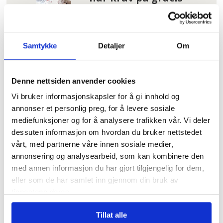
tannbehandling
uten å vite det
I kø for å bli enige
Samtykke
Detaljer
Om
om lønna. Sjekk hele
lista her
Denne nettsiden anvender cookies
– Reglene nå er så
Vi bruker informasjonskapsler for å gi innhold og
jævlig
annonser et personlig preg, for å levere sosiale
arbeiderfiendtlige
mediefunksjoner og for å analysere trafikken vår. Vi deler
at jeg skjønner ikke
dessuten informasjon om hvordan du bruker nettstedet
at folk kan svelge
vårt, med partnerne våre innen sosiale medier,
det
annonsering og analysearbeid, som kan kombinere den
med annen informasjon du har gjort tilgjengelig for dem,
Fruktsukker utpekt
eller som de har samlet inn gjennom din bruk av
som driver for kreft
tjenestene deres.
Tillat alle