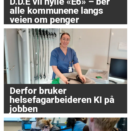
D.D.E vil hylle «E6» – ber
alle kommunene langs
veien om penger
Derfor bruker
helsefagarbeideren KI på
jobben