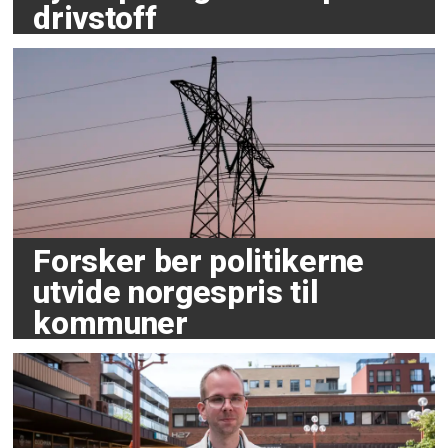
drivstoff
Forsker ber politikerne
utvide norgespris til
kommuner