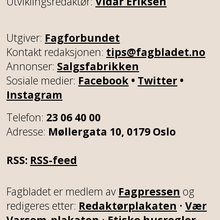
Utviklingsredaktør:
Vidar Eriksen
Utgiver:
Fagforbundet
Kontakt redaksjonen:
tips@fagbladet.no
Annonser:
Salgsfabrikken
Sosiale medier:
Facebook
•
Twitter
•
Instagram
Telefon:
23 06 40 00
Adresse:
Møllergata 10, 0179 Oslo
RSS:
RSS-feed
Fagbladet er medlem av
Fagpressen
og
redigeres etter:
Redaktørplakaten
•
Vær
Varsom-plakaten
•
Etiske husregler