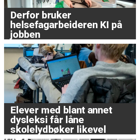
Derfor bruker
helsefagarbeideren KI på
jobben
Elever med blant annet
dysleksi får låne
skolelydbøker likevel