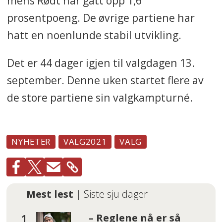
mens Rødt har gått opp 1,6
prosentpoeng. De øvrige partiene har
hatt en noenlunde stabil utvikling.
Det er 44 dager igjen til valgdagen 13.
september. Denne uken startet flere av
de store partiene sin valgkampturné.
NYHETER
VALG2021
VALG
Mest lest
| Siste sju dager
– Reglene nå er så