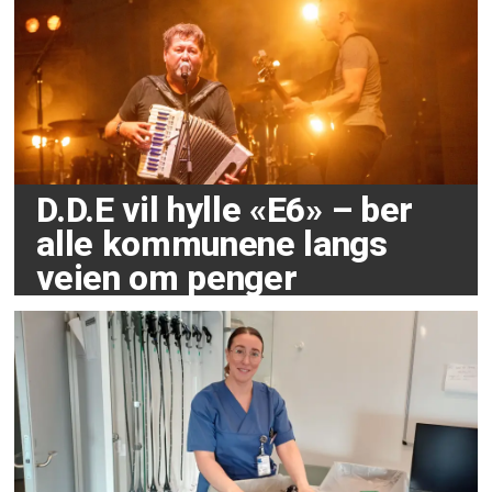
D.D.E vil hylle «E6» – ber
alle kommunene langs
veien om penger