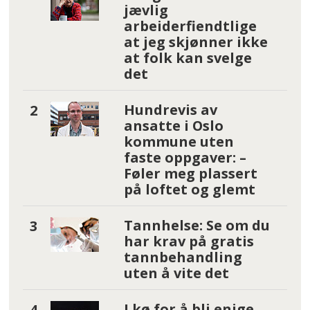
jævlig
arbeiderfiendtlige
at jeg skjønner ikke
at folk kan svelge
det
Hundrevis av
ansatte i Oslo
kommune uten
faste oppgaver: –
Føler meg plassert
på loftet og glemt
Tannhelse: Se om du
har krav på gratis
tannbehandling
uten å vite det
I kø for å bli enige