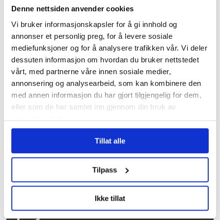
Denne nettsiden anvender cookies
Vi bruker informasjonskapsler for å gi innhold og
annonser et personlig preg, for å levere sosiale
Tidligere forbundsleder
mediefunksjoner og for å analysere trafikken vår. Vi deler
hedret av AUF med eget
dessuten informasjon om hvordan du bruker nettstedet
vårt, med partnerne våre innen sosiale medier,
Utøya-rom
annonsering og analysearbeid, som kan kombinere den
med annen informasjon du har gjort tilgjengelig for dem,
eller som de har samlet inn gjennom din bruk av
tjenestene deres.
Tillat alle
Tilpass
Over 1200 voldshendelser
Ikke tillat
på jobb varslet til