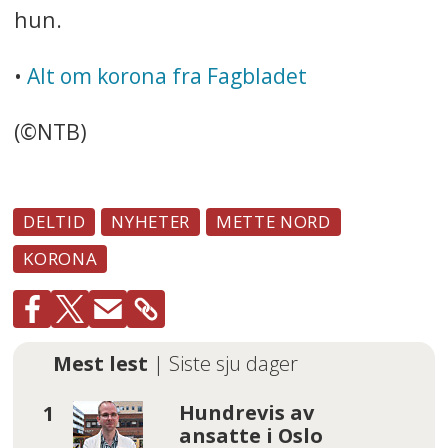
hun.
•
Alt om korona fra Fagbladet
(©NTB)
DELTID
NYHETER
METTE NORD
KORONA
Mest lest
| Siste sju dager
Hundrevis av
ansatte i Oslo