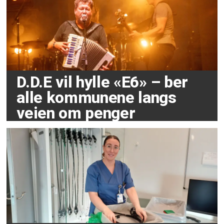
D.D.E vil hylle «E6» – ber
alle kommunene langs
veien om penger