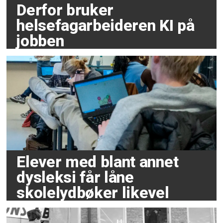
Derfor bruker
helsefagarbeideren KI på
jobben
Elever med blant annet
dysleksi får låne
skolelydbøker likevel