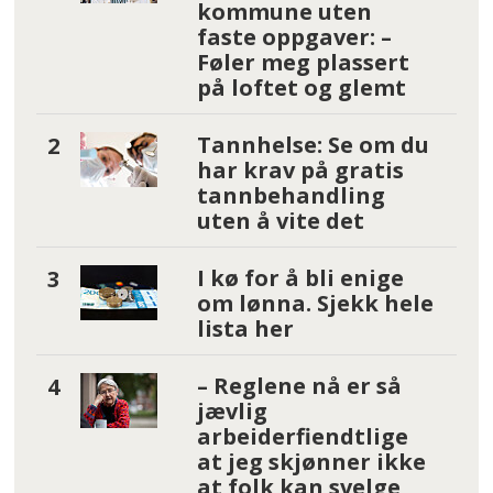
kommune uten
faste oppgaver: –
Føler meg plassert
på loftet og glemt
Tannhelse: Se om du
har krav på gratis
tannbehandling
uten å vite det
I kø for å bli enige
om lønna. Sjekk hele
lista her
– Reglene nå er så
jævlig
arbeiderfiendtlige
at jeg skjønner ikke
at folk kan svelge