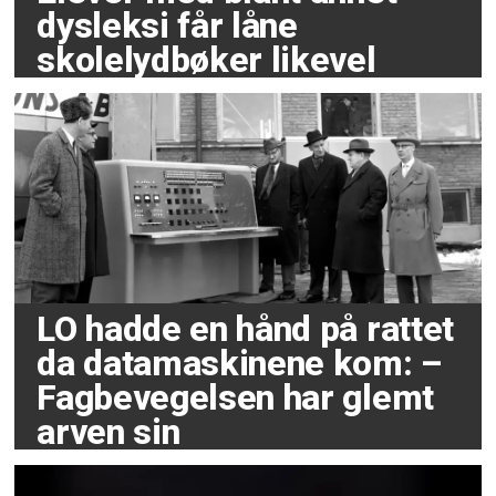
dysleksi får låne
skolelydbøker likevel
LO hadde en hånd på rattet
da datamaskinene kom: –
Fagbevegelsen har glemt
arven sin