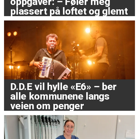
oppgaver: – Føler meg
plassert på loftet og glemt
D.D.E vil hylle «E6» – ber
alle kommunene langs
veien om penger