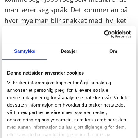
man lærer seg språk. Det kommer an på
hvor mye man blir snakket med, hvilket
språk som brukes på arbeidsplassen og
hvor inkluderende miljøet er, skriver hun
i en e-post til Fagbladet.
Samtykke
Detaljer
Om
Tolker lønnsslippene
Denne nettsiden anvender cookies
Vi bruker informasjonskapsler for å gi innhold og
Enhetsleder Tjelland er opptatt av at
annonser et personlig preg, for å levere sosiale
kurset må tilpasses kursdeltakernes
mediefunksjoner og for å analysere trafikken vår. Vi deler
dessuten informasjon om hvordan du bruker nettstedet
behov i forhold til sykehusets drift.
vårt, med partnerne våre innen sosiale medier,
Derfor har hun levert både lønnsslipper,
annonsering og analysearbeid, som kan kombinere den
med annen informasjon du har gjort tilgjengelig for dem,
timelister, referater fra personalmøter
eller som de har samlet inn gjennom din bruk av