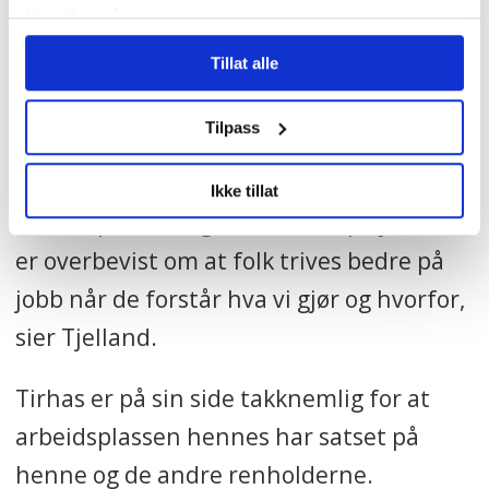
og og arbeidsinstrukser slik at Aligas kan
tjenestene deres.
gjennomgå og hjelpe elevene å tolke
Tillat alle
informasjonen.
Tilpass
– Det viktigste for oss ledere er at alle
ansatte føler seg inkludert på
Ikke tillat
arbeidsplassen og at de trives på jobb. Vi
er overbevist om at folk trives bedre på
jobb når de forstår hva vi gjør og hvorfor,
sier Tjelland.
Tirhas er på sin side takknemlig for at
arbeidsplassen hennes har satset på
henne og de andre renholderne.