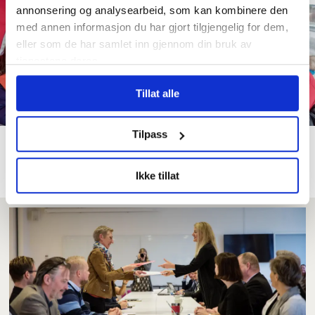
annonsering og analysearbeid, som kan kombinere den
med annen informasjon du har gjort tilgjengelig for dem,
eller som de har samlet inn gjennom din bruk av
tjenestene deres.
Tillat alle
Tilpass
–⁠ Mulig streikebryteri i
streikerammet barnehage
Ikke tillat