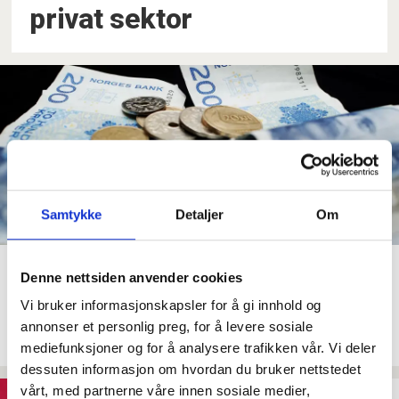
privat sektor
Samtykke
Detaljer
Om
Mette Nord: –⁠ Vi er absolutt
Denne nettsiden anvender cookies
ikke fornøyd med det
Vi bruker informasjonskapsler for å gi innhold og
økonomiske tilbudet
annonser et personlig preg, for å levere sosiale
mediefunksjoner og for å analysere trafikken vår. Vi deler
dessuten informasjon om hvordan du bruker nettstedet
vårt, med partnerne våre innen sosiale medier,