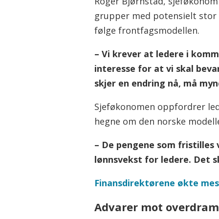
Roger Bjørnstad, sjeføkonom i
grupper med potensielt stor 
følge frontfagsmodellen.
– Vi krever at ledere i kom
interesse for at vi skal beva
skjer en endring nå, må mynd
Sjeføkonomen oppfordrer lede
hegne om den norske modell
– De pengene som fristilles v
lønnsvekst for ledere. Det sk
Finansdirektørene økte mest 
Advarer mot overdram