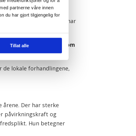
iale mediefunksjoner og for å
 med partnerne våre innen
u har gjort tilgjengelig for
nnsforhandlingene. Dermed har
e effekt over tid, eller om
Tillat alle
agforbundet.
 de lokale forhandlingene,
 årene. Der har sterke
er påvirkningskraft og
fredsplikt. Hun betegner