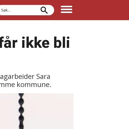
øk
år ikke bli
agarbeider Sara
i samme kommune.