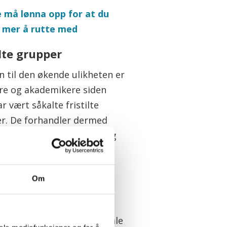
 må lønna opp for at du
å mer å rutte med
ilte grupper
n til den økende ulikheten er
ere og akademikere siden
r vært såkalte fristilte
r. De forhandler dermed
 lokalt, med kommunen og
tillitsvalgte som parter.
 for de øvrige ansatte i
Om
esektoren forhandles
lt i lønnsoppgjørene.
m flere år har de med lokale