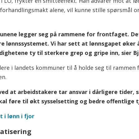
 LO, frykter en smitteeffekt. Han advarer mot at løn
forhandlingsmakt alene, vil kunne stille spørsmål o
munene legger seg på rammene for frontfaget. Det
re lønnssystemet. Vi har sett at lønnsgapet øker år
ighetene ty til sterkere grep og gripe inn, sier B
re i landets kommuner til å holde seg til rammen f
en.
ed at arbeidstakere tar ansvar i dårligere tider, s
al føre til økt sysselsetting og bedre offentlige t
i lønn i fjor
atisering