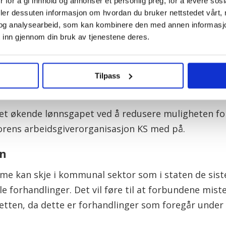
 for å gi innhold og annonser et personlig preg, for å levere sos
ut med høyere lønnsvekst.
deler dessuten informasjon om hvordan du bruker nettstedet vårt,
og analysearbeid, som kan kombinere den med annen informasjon d
t har noen formell makt til å påvirke de lokale lø
 inn gjennom din bruk av tjenestene deres.
be de lokale partene om å moderere seg.
om gjør dette mulig, om det er en selvforsterkend
Tilpass
m stanser utviklingen, sier Mette Nord, leder i F
det økende lønnsgapet ved å redusere muligheten for
rens arbeidsgiverorganisasjon KS med på.
en
e kan skje i kommunal sektor som i staten de siste
le forhandlinger. Det vil føre til at forbundene mist
ten, da dette er forhandlinger som foregår under 