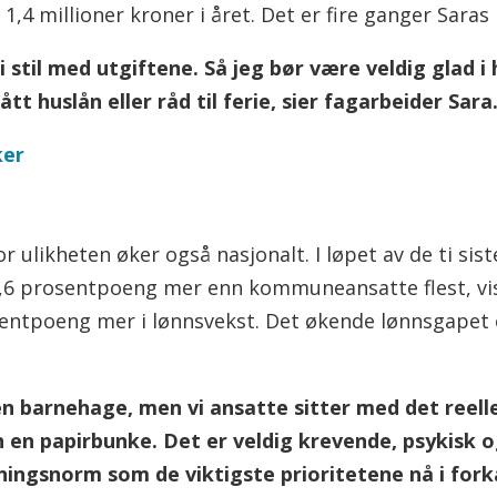
,4 millioner kroner i året. Det er fire ganger Saras 
 i stil med utgiftene. Så jeg bør være veldig glad
fått huslån eller råd til ferie, sier fagarbeider Sara
ker
r ulikheten øker også nasjonalt. I løpet av de ti sis
6 prosentpoeng mer enn kommuneansatte flest, vise
entpoeng mer i lønnsvekst. Det økende lønnsgapet op
 en barnehage, men vi ansatte sitter med det reel
en papirbunke. Det er veldig krevende, psykisk og
ngsnorm som de viktigste prioritetene nå i fork