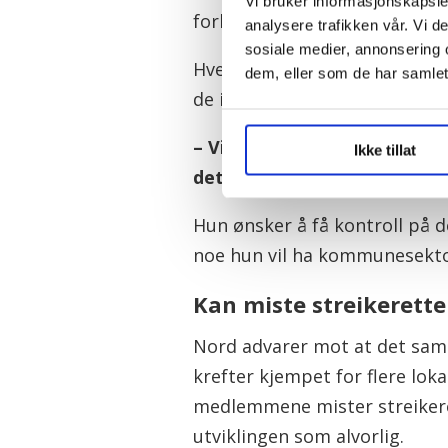
Vi bruker informasjonskapsler
forhandlinger kommet bedre 
analysere trafikken vår. Vi 
sosiale medier, annonsering 
Hverken LO eller Fagforbunde
dem, eller som de har samlet
de ikke annet å gjøre enn å 
– Vi må se på mekanismene s
Ikke tillat
det er mulig å gjøre grep so
Hun ønsker å få kontroll på 
noe hun vil ha kommunesekto
Kan miste streikerett
Nord advarer mot at det samm
krefter kjempet for flere loka
medlemmene mister streikeret
utviklingen som alvorlig.