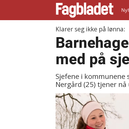
Ny
Klarer seg ikke på lønna:
Barnehagea
med på sje
Sjefene i kommunene s
Nergård (25) tjener n