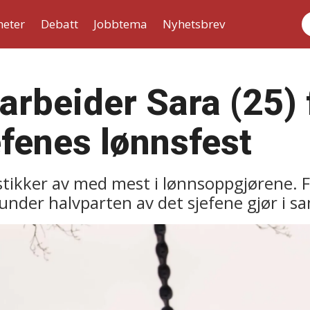
heter
Debatt
Jobbtema
Nyhetsbrev
S
rbeider Sara (25) f
fenes lønnsfest
tikker av med mest i lønnsoppgjørene. F
å under halvparten av det sjefene gjør 