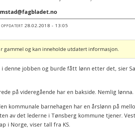
rimstad@fagbladet.no
28.02.2018 - 13:05
T OPPDATERT
 år gammel og kan inneholde utdatert informasjon.
r i denne jobben og burde fått lønn etter det, sier S
erede på videregående har en bakside. Nemlig lønna.
den kommunale barnehagen har en årslønn på mello
arten av det lederne i Tønsberg kommune tjener. Ve
 i Norge, viser tall fra KS.