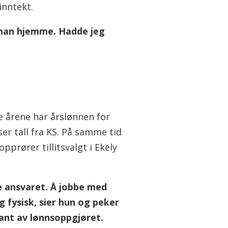
inntekt.
 i han hjemme. Hadde jeg
.
te årene har årslønnen for
r tall fra KS. På samme tid
prører tillitsvalgt i Ekely
le ansvaret. Å jobbe med
 fysisk, sier hun og peker
ant av lønnsoppgjøret.