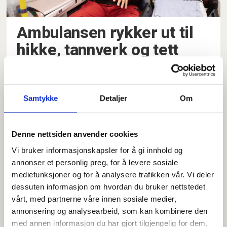
Ambulansen rykker ut til
hikke, tannverk og tett
nese: –⁠ Tom for Otrivin
Samtykke
Detaljer
Om
Denne nettsiden anvender cookies
Vi bruker informasjonskapsler for å gi innhold og
annonser et personlig preg, for å levere sosiale
mediefunksjoner og for å analysere trafikken vår. Vi deler
dessuten informasjon om hvordan du bruker nettstedet
vårt, med partnerne våre innen sosiale medier,
Pressa akutt-tjeneste: –⁠
annonsering og analysearbeid, som kan kombinere den
Folk ringer på grunn av en
med annen informasjon du har gjort tilgjengelig for dem,