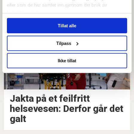
forstuet ankel, selv om de
eller som de har samlet inn gjennom din bruk av
tjenestene deres.
står i en taxikø
Tillat alle
Tilpass
Ikke tillat
Jakta på et feilfritt
helsevesen: Derfor går det
galt