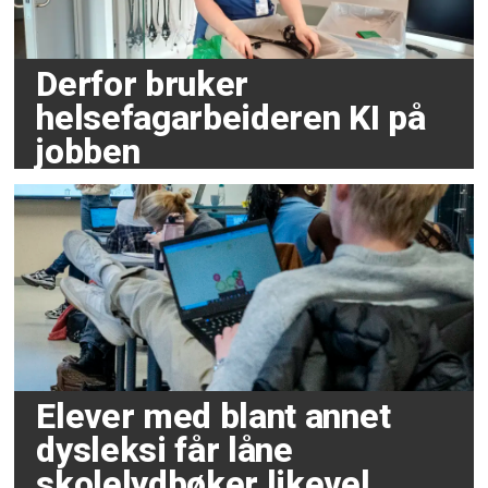
Derfor bruker
helsefagarbeideren KI på
jobben
Elever med blant annet
dysleksi får låne
skolelydbøker likevel