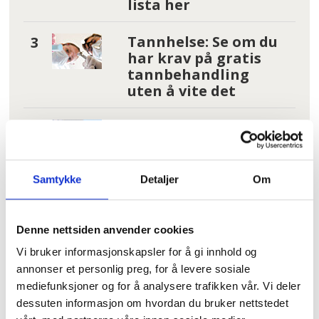
lista her
Tannhelse: Se om du
har krav på gratis
tannbehandling
uten å vite det
Pårørende som
varslet om
Uranienborghjemmet:
– De tar svaret for god
Samtykke
Detaljer
Om
fisk
Fruktsukker utpekt
Denne nettsiden anvender cookies
som driver for kreft
Vi bruker informasjonskapsler for å gi innhold og
annonser et personlig preg, for å levere sosiale
mediefunksjoner og for å analysere trafikken vår. Vi deler
Les flere nyheter:
dessuten informasjon om hvordan du bruker nettstedet