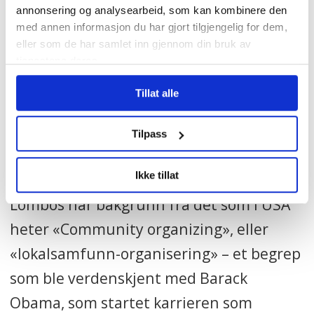
annonsering og analysearbeid, som kan kombinere den
basics».
med annen informasjon du har gjort tilgjengelig for dem,
eller som de har samlet inn gjennom din bruk av
Må tenke helhetlig
tjenestene deres.
Det samme sier Darlene Lombos. Hun er
Tillat alle
president i Greater Boston Labor Council,
Tilpass
og møter Magasinet til en prat før vi skal
gå sammen på demo.
Ikke tillat
Lombos har bakgrunn fra det som i USA
heter «Community organizing», eller
«lokalsamfunn-organisering» – et begrep
som ble verdenskjent med Barack
Obama, som startet karrieren som