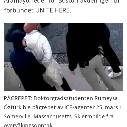
Aramayo, leder for Boston-avdelingen til
forbundet UNITE HERE.
PÅGREPET: Doktorgradsstudenten Rümeysa
Öztürk ble pågrepet av ICE-agenter 25. mars i
Somerville, Massachusetts. Skjermbilde fra
overvåkingsopptak.