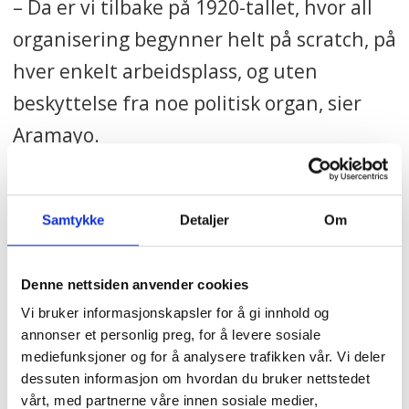
– Da er vi tilbake på 1920-tallet, hvor all
organisering begynner helt på scratch, på
hver enkelt arbeidsplass, og uten
beskyttelse fra noe politisk organ, sier
Aramayo.
– Det har vi for så vidt gjort flere ganger i
UNITE HERE: Bare ignorert hele NLRB og
Samtykke
Detaljer
Om
stått på til arbeidsgiveren ga seg. Det er
vanskelig, og tar lang tid. Men det er vel
Denne nettsiden anvender cookies
kanskje sånn vi må begynne alle sammen
Vi bruker informasjonskapsler for å gi innhold og
annonser et personlig preg, for å levere sosiale
nå, sier Aramayo:
mediefunksjoner og for å analysere trafikken vår. Vi deler
dessuten informasjon om hvordan du bruker nettstedet
– Helt fra begynnelsen igjen. «Back to
vårt, med partnerne våre innen sosiale medier,