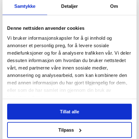
kommer til å skje når så mange har
Samtykke
Detaljer
Om
vansker med å komme tilbake i jobb i det
vanlige markedet, med arbeidsgivere som
Denne nettsiden anvender cookies
forsvinner og mange som får
Vi bruker informasjonskapsler for å gi innhold og
annonser et personlig preg, for å levere sosiale
permitteringer, så er vi bekymret
mediefunksjoner og for å analysere trafikken vår. Vi deler
inkluderingsdugnaden. Jobbmarkedet er
dessuten informasjon om hvordan du bruker nettstedet
vårt, med partnerne våre innen sosiale medier,
vanskelig nok for funksjonshemmede.
annonsering og analysearbeid, som kan kombinere den
Når det blir enda vanskeligere, er vi
med annen informasjon du har gjort tilgjengelig for dem,
eller som de har samlet inn gjennom din bruk av
bekymret for de langsiktige virkningene,
tjenestene deres.
sier hun.
Tillat alle
Hun viser til at kommuneøkonomien er
Tilpass
stram landet rundt og at tendensen er at