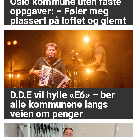
Oslo kommune uten faste
oppgaver: – Føler meg
plassert på loftet og glemt
D.D.E vil hylle «E6» – ber
alle kommunene langs
veien om penger