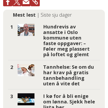
Mest lest
| Siste sju dager
Hundrevis av
ansatte i Oslo
kommune uten
faste oppgaver: –
Føler meg plassert
på loftet og glemt
Tannhelse: Se om du
har krav på gratis
tannbehandling
uten å vite det
I kø for å bli enige
om lønna. Sjekk hele
lista her