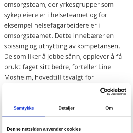
omsorgsteam, der yrkesgrupper som
sykepleiere er i helseteamet og for
eksempel helsefagarbeidere er i
omsorgsteamet. Dette innebærer en
spissing og utnytting av kompetansen.
De som liker å jobbe sånn, opplever å få
brukt faget sitt bedre, forteller Line
Mosheim, hovedtillitsvalgt for
Fagforbundet i byrådsavdelingen for
helse og omsorg i Bergen.
Samtykke
Detaljer
Om
Hun har selv arbeidet i
hjemmesykepleien i 20 år som
Denne nettsiden anvender cookies