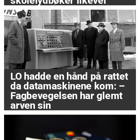
skolelydbøker likevel
LO hadde en hånd på rattet
da datamaskinene kom: –
Fagbevegelsen har glemt
arven sin