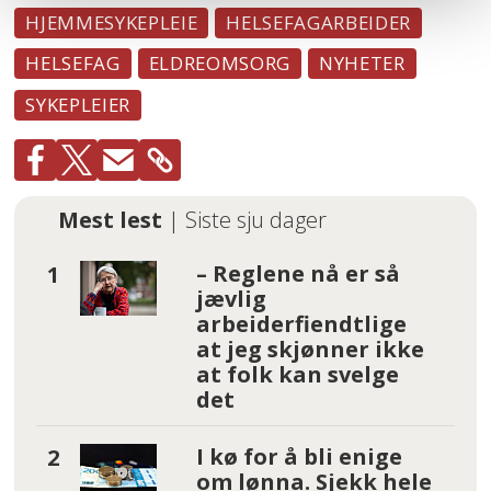
HJEMMESYKEPLEIE
HELSEFAGARBEIDER
HELSEFAG
ELDREOMSORG
NYHETER
SYKEPLEIER
Mest lest
| Siste sju dager
– Reglene nå er så
jævlig
arbeiderfiendtlige
at jeg skjønner ikke
at folk kan svelge
det
I kø for å bli enige
om lønna. Sjekk hele