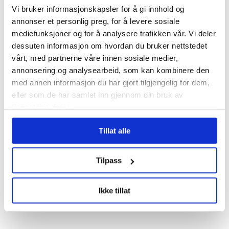
helsefagarbeider og er ikke i tvil om hvor
Vi bruker informasjonskapsler for å gi innhold og
skoen trykker:
annonser et personlig preg, for å levere sosiale
mediefunksjoner og for å analysere trafikken vår. Vi deler
dessuten informasjon om hvordan du bruker nettstedet
– Problemet med at pasienter sitter
vårt, med partnerne våre innen sosiale medier,
alene og ikke får i seg mat handler om
annonsering og analysearbeid, som kan kombinere den
med annen informasjon du har gjort tilgjengelig for dem,
god nok bemanning, god beredskap og
eller som de har samlet inn gjennom din bruk av
yrkesutøvelse, mulighet til å følge opp.
tjenestene deres.
Det handler om å ha tid. Jo mer stressa
Tillat alle
de ansatte er, jo større sjanser er det for
at pasientene ikke får forsvarlig
Tilpass
helsehjelp. De ansatte står ofte overfor
Ikke tillat
umulige prioriteringer, sier Mosheim.