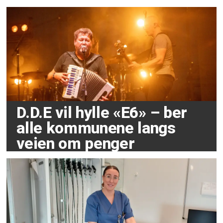
D.D.E vil hylle «E6» – ber
alle kommunene langs
veien om penger