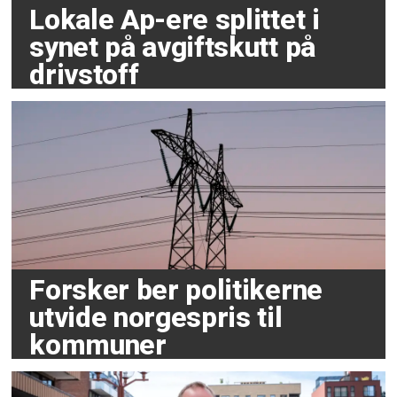
Lokale Ap-ere splittet i
synet på avgiftskutt på
drivstoff
Forsker ber politikerne
utvide norgespris til
kommuner