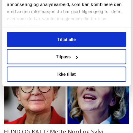
helsepersonell, så lønningene har blitt
annonsering og analysearbeid, som kan kombinere den
pressa oppover. Det er bra.
med annen informasjon du har gjort tilgjengelig for dem,
eller som de har samlet inn gjennom din bruk av
tjenestene deres.
•
Nord raser over Frps partiprogram: – ⁠
Beveger oss mot en «Trumpsk» retning
Tillat alle
Tilpass
Ikke tillat
HUND OG KATT? Mette Nord og Sylvi