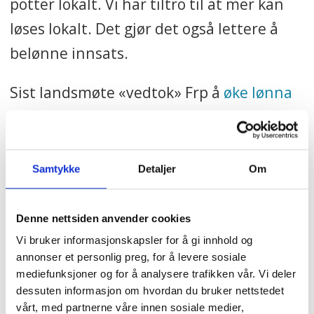
potter lokalt. Vi har tiltro til at mer kan
løses lokalt. Det gjør det også lettere å
belønne innsats.
Sist landsmøte «vedtok» Frp å
øke lønna
for helsefagarbeidere og sykepleiere
, noe
som også ble møtt med forundring av
forskere og fagbevegelse.
Samtykke
Detaljer
Om
– Ja, det var en god idé, fastholder
Denne nettsiden anvender cookies
Listhaug.
Vi bruker informasjonskapsler for å gi innhold og
annonser et personlig preg, for å levere sosiale
– Og vi ser jo også at lønna deres har gått
mediefunksjoner og for å analysere trafikken vår. Vi deler
opp. Mange kommuner kjemper om
dessuten informasjon om hvordan du bruker nettstedet
vårt, med partnerne våre innen sosiale medier,