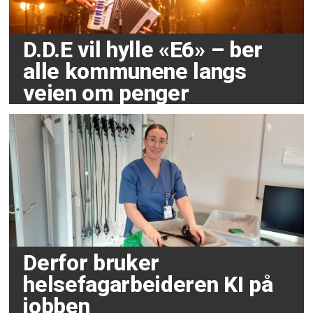
D.D.E vil hylle «E6» – ber
alle kommunene langs
veien om penger
Derfor bruker
helsefagarbeideren KI på
jobben