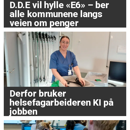
D.D.E vil hylle «E6» – ber
alle kommunene langs
veien om penger
Derfor bruker
helsefagarbeideren KI på
jobben