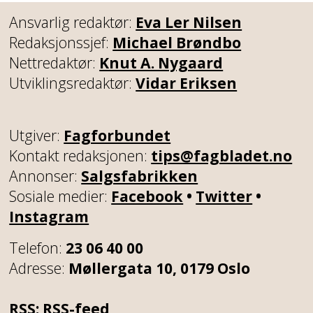
Ansvarlig redaktør:
Eva Ler Nilsen
Redaksjonssjef:
Michael Brøndbo
Nettredaktør:
Knut A. Nygaard
Utviklingsredaktør:
Vidar Eriksen
Utgiver:
Fagforbundet
Kontakt redaksjonen:
tips@fagbladet.no
Annonser:
Salgsfabrikken
Sosiale medier:
Facebook
•
Twitter
•
Instagram
Telefon:
23 06 40 00
Adresse:
Møllergata 10, 0179 Oslo
RSS:
RSS-feed