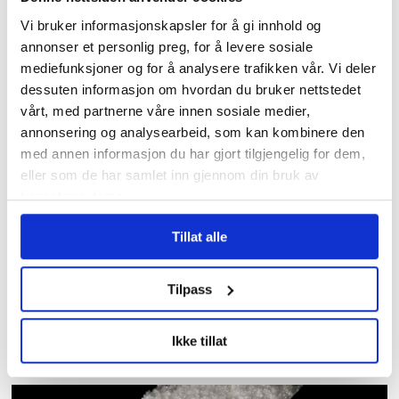
LO hadde en hånd på rattet
Vi bruker informasjonskapsler for å gi innhold og
annonser et personlig preg, for å levere sosiale
da datamaskinene kom: –
mediefunksjoner og for å analysere trafikken vår. Vi deler
Fagbevegelsen har glemt
dessuten informasjon om hvordan du bruker nettstedet
arven sin
vårt, med partnerne våre innen sosiale medier,
annonsering og analysearbeid, som kan kombinere den
med annen informasjon du har gjort tilgjengelig for dem,
eller som de har samlet inn gjennom din bruk av
tjenestene deres.
Tillat alle
Tilpass
I kø for å bli enige om
Ikke tillat
lønna. Sjekk hele lista her