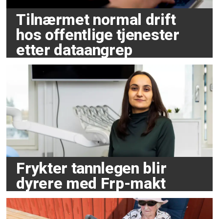
Tilnærmet normal drift
hos offentlige tjenester
etter dataangrep
Frykter tannlegen blir
dyrere med Frp-makt