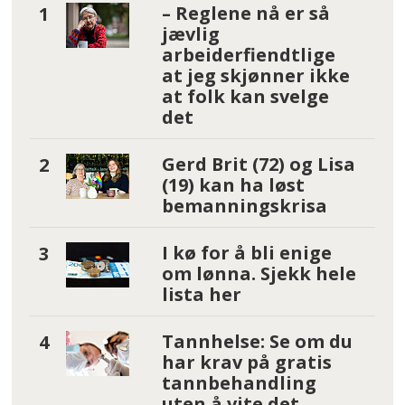
– Reglene nå er så
jævlig
arbeiderfiendtlige
at jeg skjønner ikke
at folk kan svelge
det
Gerd Brit (72) og Lisa
(19) kan ha løst
bemanningskrisa
I kø for å bli enige
om lønna. Sjekk hele
lista her
Tannhelse: Se om du
har krav på gratis
tannbehandling
uten å vite det