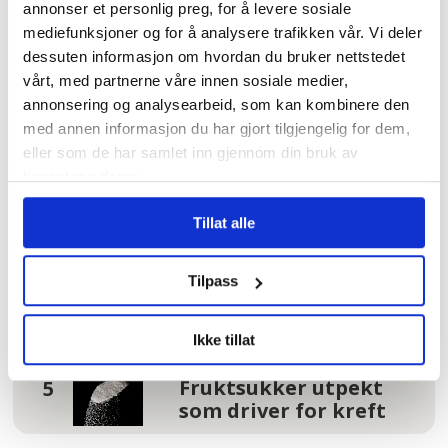
Hundrevis av
annonser et personlig preg, for å levere sosiale
ansatte i Oslo
mediefunksjoner og for å analysere trafikken vår. Vi deler
kommune uten
dessuten informasjon om hvordan du bruker nettstedet
faste oppgaver: –
vårt, med partnerne våre innen sosiale medier,
Føler meg plassert
annonsering og analysearbeid, som kan kombinere den
på loftet og glemt
med annen informasjon du har gjort tilgjengelig for dem,
eller som de har samlet inn gjennom din bruk av
Tannhelse: Se om du
tjenestene deres.
har krav på gratis
tannbehandling
Tillat alle
uten å vite det
Tilpass
I kø for å bli enige
om lønna. Sjekk hele
lista her
Ikke tillat
Fruktsukker utpekt
som driver for kreft