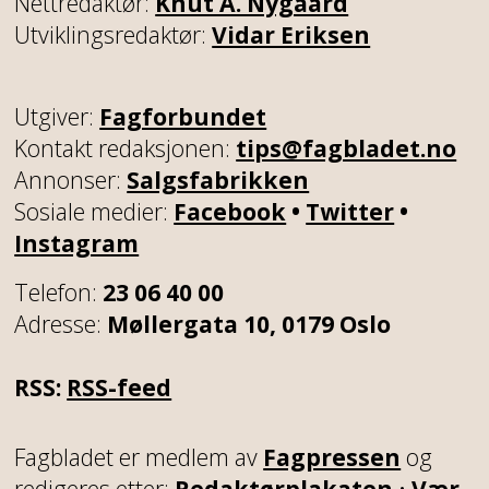
Nettredaktør:
Knut A. Nygaard
Utviklingsredaktør:
Vidar Eriksen
Utgiver:
Fagforbundet
Kontakt redaksjonen:
tips@fagbladet.no
Annonser:
Salgsfabrikken
Sosiale medier:
Facebook
•
Twitter
•
Instagram
Telefon:
23 06 40 00
Adresse:
Møllergata 10, 0179 Oslo
RSS:
RSS-feed
Fagbladet er medlem av
Fagpressen
og
redigeres etter:
Redaktørplakaten
•
Vær