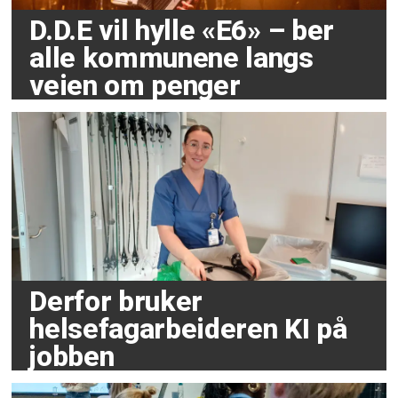
D.D.E vil hylle «E6» – ber
alle kommunene langs
veien om penger
Derfor bruker
helsefagarbeideren KI på
jobben