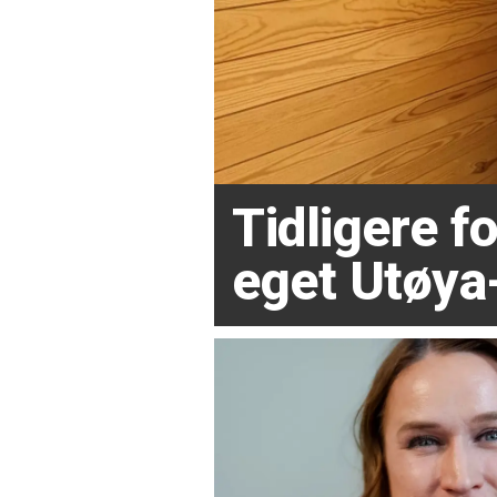
Tidligere 
eget Utøya