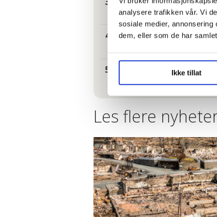
I kø for å bl
Vi bruker informasjonskapsler
analysere trafikken vår. Vi 
sosiale medier, annonsering 
– Reglene nå 
dem, eller som de har samlet
Fruktsukker 
Ikke tillat
Les flere nyheter