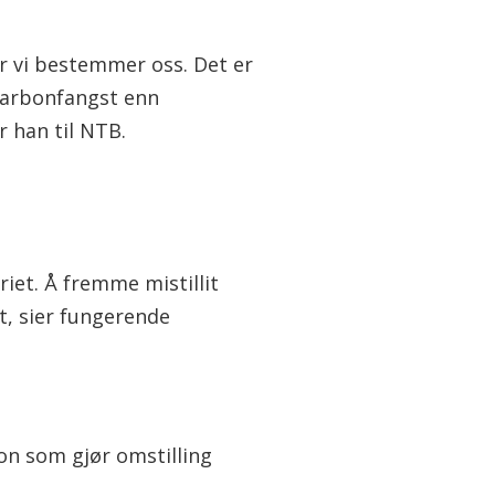
før vi bestemmer oss. Det er
 karbonfangst enn
 han til NTB.
eriet. Å fremme mistillit
et, sier fungerende
on som gjør omstilling