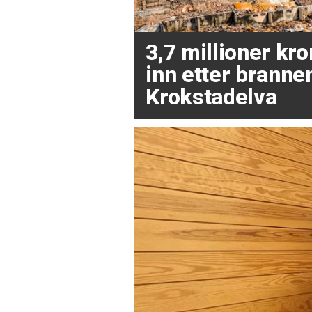
3,7 millioner kr
inn etter brannen
Krokstadelva