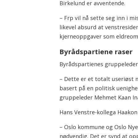
Birkelund er avventende.
– Frp vil nå sette seg inn i m
likevel absurd at venstreside
kjerneoppgaver som eldreomso
Byrådspartiene raser
Byrådspartienes gruppeledere
– Dette er et totalt useriøst m
basert på en politisk uenighet
gruppeleder Mehmet Kaan Ina
Hans Venstre-kollega Haakon 
– Oslo kommune og Oslo Nye 
nødvendig. Det er synd at oppo