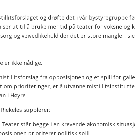
istillitsforslaget og drøfte det i vår bystyregruppe 
n ser ut til å bruke mer tid på teater for voksne og
rg og veivedlikehold der det er store mangler, sier
 er ikke nådige.
istillitsforslag fra opposisjonen og et spill for gall
 om prioriteringer, er å utvanne mistillitsinstitutt
n i Høyre.
Riekeles supplerer:
Teater står begge i en krevende økonomisk situasj
sisjonen prioriterer politisk spill.