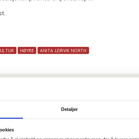
st.
KULTUR
HØYRE
ANITA LEIRVIK NORTH
 dager
 ansatte i Oslo kommune uten faste oppgaver: – Føle
Detaljer
e om du har krav på gratis tannbehandling uten å vit
ookies