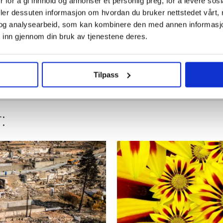
i enige om lønna. Sjekk hele lista her
 for å gi innhold og annonser et personlig preg, for å levere sos
deler dessuten informasjon om hvordan du bruker nettstedet vårt,
og analysearbeid, som kan kombinere den med annen informasjon d
er så jævlig arbeiderfiendtlige at jeg skjønner ikke a
 inn gjennom din bruk av tjenestene deres.
utpekt som driver for kreft
Tilpass
: