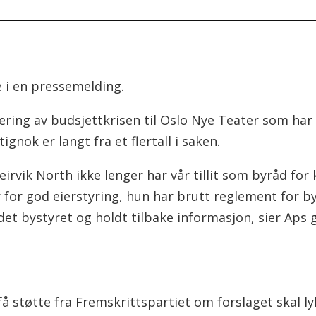
e i en pressemelding.
ring av budsjettkrisen til Oslo Nye Teater som har 
gnok er langt fra et flertall i saken.
eirvik North ikke lenger har vår tillit som byråd for
or god eierstyring, hun har brutt reglement for by
edet bystyret og holdt tilbake informasjon, sier Ap
 få støtte fra Fremskrittspartiet om forslaget skal