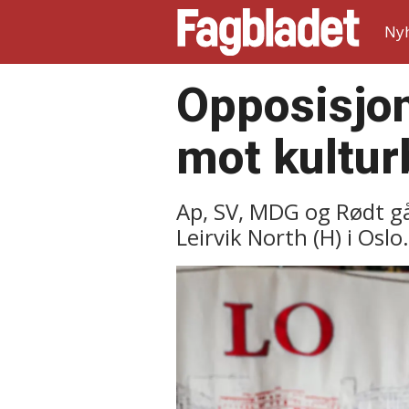
Ny
Opposisjons
mot kultur
Ap, SV, MDG og Rødt gå
Leirvik North (H) i Oslo