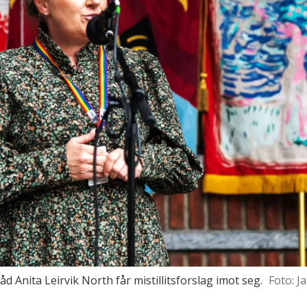
 Anita Leirvik North får mistillitsforslag imot seg.
Foto: Ja