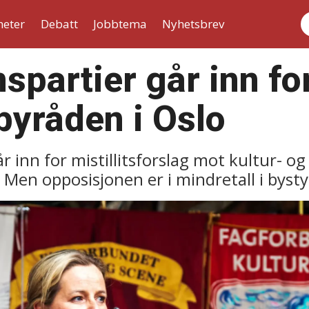
heter
Debatt
Jobbtema
Nyhetsbrev
S
partier går inn for
byråden i Oslo
r inn for mistillitsforslag mot kultur- o
. Men opposisjonen er i mindretall i bysty