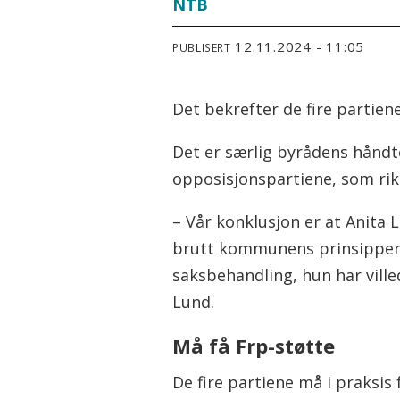
NTB
12.11.2024 - 11:05
PUBLISERT
Det bekrefter de fire partien
Det er særlig byrådens håndte
opposisjonspartiene, som rikti
– Vår konklusjon er at Anita L
brutt kommunens prinsipper f
saksbehandling, hun har vill
Lund.
Må få Frp-støtte
De fire partiene må i praksis