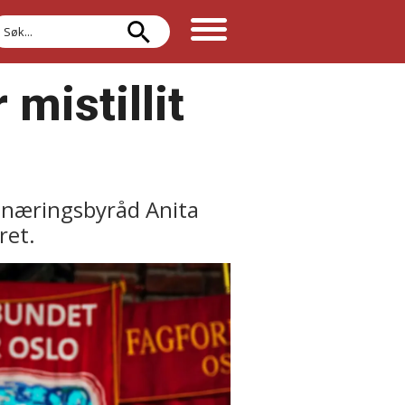
øk
 mistillit
g næringsbyråd Anita
ret.