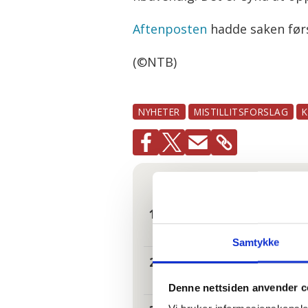
Aftenposten
hadde saken før
(©NTB)
NYHETER
MISTILLITSFORSLAG
Mest lest
| Siste sju
Hundrevis av
og glemt
Samtykke
Tannhelse: S
Denne nettsiden anvender c