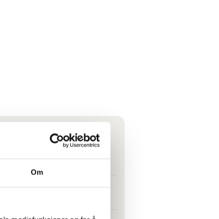
r meg plassert på loftet
Om
e det