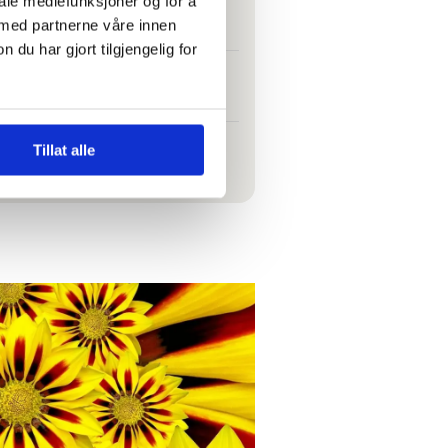
iale mediefunksjoner og for å
 med partnerne våre innen
u har gjort tilgjengelig for
t folk kan svelge det
Tillat alle