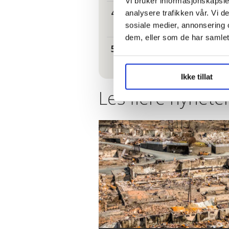
Vi bruker informasjonskapsler
– Reglene nå 
analysere trafikken vår. Vi 
sosiale medier, annonsering 
dem, eller som de har samlet
Fruktsukker 
Ikke tillat
Les flere nyheter