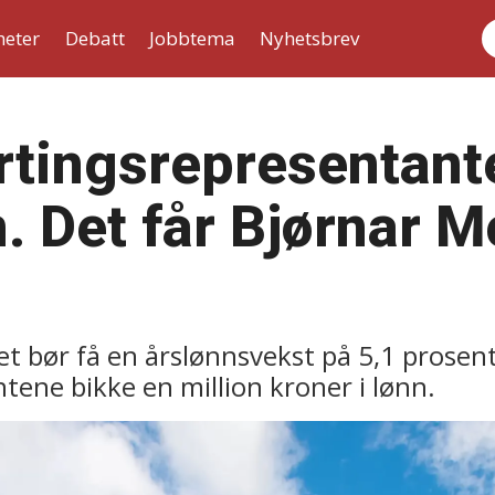
heter
Debatt
Jobbtema
Nyhetsbrev
S
rtingsrepresentant
. Det får Bjørnar M
et bør få en årslønnsvekst på 5,1 prosen
tene bikke en million kroner i lønn.