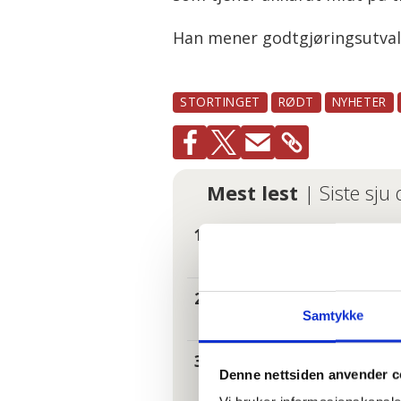
Han mener godtgjøringsutvalge
STORTINGET
RØDT
NYHETER
Mest lest
| Siste sju
Hundrevis av
og glemt
Tannhelse: S
Samtykke
I kø for å bl
Denne nettsiden anvender c