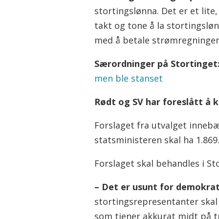
stortingslønna. Det er et lite
takt og tone å la stortingsløn
med å betale strømregningen
Særordninger på Stortinget
men ble stanset
Rødt og SV har foreslått å 
Forslaget fra utvalget innebæ
statsministeren skal ha 1.869
Forslaget skal behandles i S
– Det er usunt for demokrati
stortingsrepresentanter skal 
som tjener akkurat midt på tr