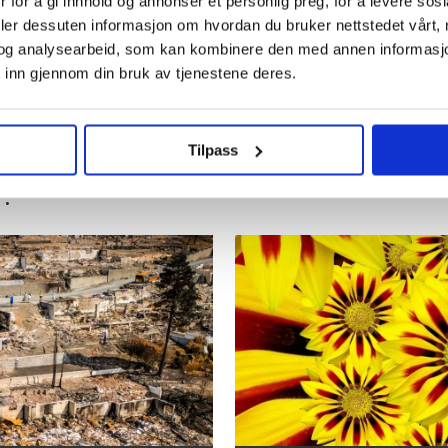
 for å gi innhold og annonser et personlig preg, for å levere sos
er så jævlig arbeiderfiendtlige at jeg skjønner ikke a
deler dessuten informasjon om hvordan du bruker nettstedet vårt,
og analysearbeid, som kan kombinere den med annen informasjon d
 inn gjennom din bruk av tjenestene deres.
utpekt som driver for kreft
Tilpass
: