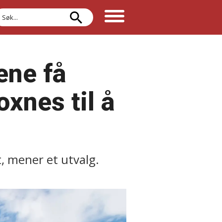
øk
ene få
oxnes til å
t, mener et utvalg.