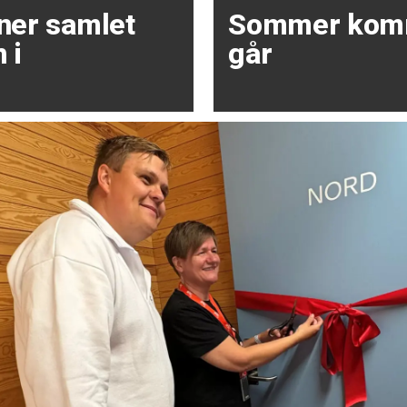
oner samlet
Sommer kom
 i
går