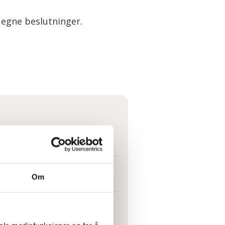
r egne beslutninger.
r meg plassert på loftet
e det
Om