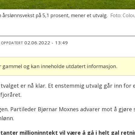
n årslønnsvekst på 5,1 prosent, mener et utvalg.
Foto: Colo
02.06.2022 - 13:49
T OPPDATERT
 år gammel og kan inneholde utdatert informasjon.
tvalget er nå klar. Et enstemmig utvalg går inn for e
fjoråret.
en. Partileder Bjørnar Moxnes advarer mot å gjøre s
nlønn.
anter millioninntekt vil være å gå i helt gal retni