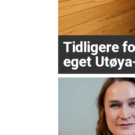
Tidligere 
eget Utøya