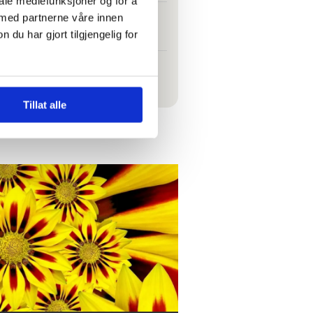
iale mediefunksjoner og for å
t folk kan svelge det
 med partnerne våre innen
u har gjort tilgjengelig for
Tillat alle