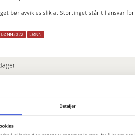
t bør avvikles slik at Stortinget står til ansvar fo
LØNN2022
LØNN
 dager
 ansatte i Oslo kommune uten faste oppgaver: – Føle
e om du har krav på gratis tannbehandling uten å vit
Detaljer
i enige om lønna. Sjekk hele lista her
ookies