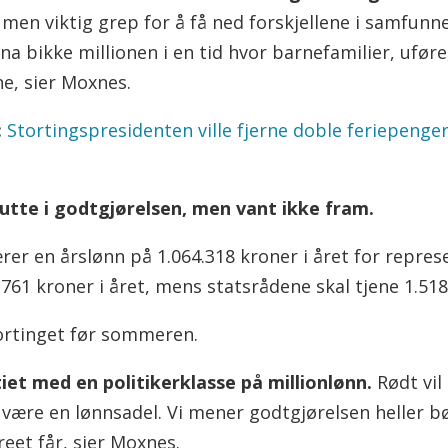
, men viktig grep for å få ned forskjellene i samfunn
na bikke millionen i en tid hvor barnefamilier, uføre
e, sier Moxnes.
:
Stortingspresidenten ville fjerne doble feriepenger
kutte i godtgjørelsen, men vant ikke fram.
rer en årslønn på 1.064.318 kroner i året for repres
.761 kroner i året, mens statsrådene skal tjene 1.518
tortinget før sommeren.
et med en politikerklasse på millionlønn.
Rødt vil 
være en lønnsadel. Vi mener godtgjørelsen heller bø
eet får, sier Moxnes.