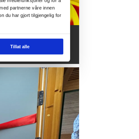
iale mediefunksjoner og for å
 med partnerne våre innen
u har gjort tilgjengelig for
mer, sommer
Tillat alle