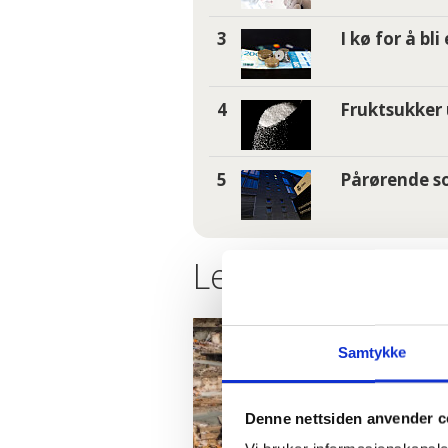
I kø for å bl
Fruktsukker 
Pårørende so
Les flere nyheter
Samtykke
Denne nettsiden anvender c