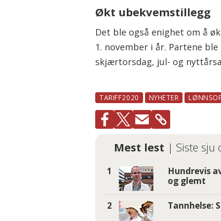
Økt ubekvemstillegg
Det ble også enighet om å øk
1. november i år. Partene ble
skjærtorsdag, jul- og nyttårsa
TARIFF2020
NYHETER
LØNNSO
Mest lest
| Siste sju
Hundrevis av
og glemt
Tannhelse: S