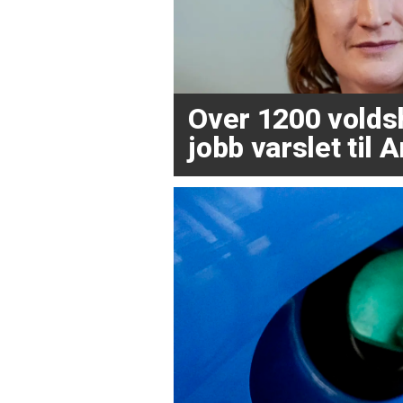
Over 1200 volds
jobb varslet til 