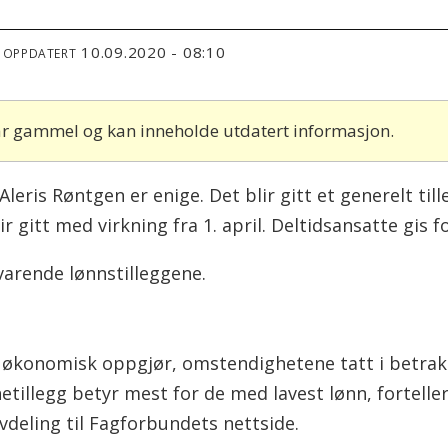
10.09.2020 - 08:10
T OPPDATERT
 år gammel og kan inneholde utdatert informasjon.
leris Røntgen er enige. Det blir gitt et generelt tille
ir gitt med virkning fra 1. april. Deltidsansatte gis 
varende lønnstilleggene.
t økonomisk oppgjør, omstendighetene tatt i betraktn
onetillegg betyr mest for de med lavest lønn, fortel
deling til Fagforbundets nettside.