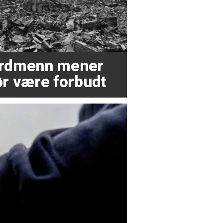
nordmenn mener
r være forbudt