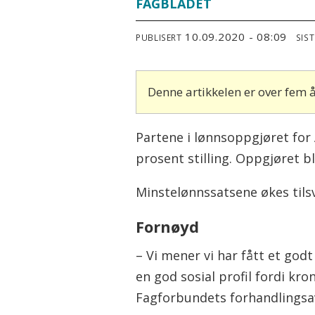
FAGBLADET
10.09.2020 - 08:09
PUBLISERT
SIS
Denne artikkelen er over fem
Partene i lønnsoppgjøret for A
prosent stilling. Oppgjøret bl
Minstelønnssatsene økes tils
Fornøyd
– Vi mener vi har fått et god
en god sosial profil fordi kr
Fagforbundets forhandlingsav