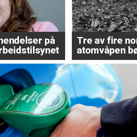
hendelser på
Tre av fire 
Arbeidstilsynet
atomvåpen bø