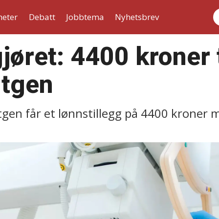
heter
Debatt
Jobbtema
Nyhetsbrev
S
øret: 4400 kroner t
ntgen
gen får et lønnstillegg på 4400 kroner m