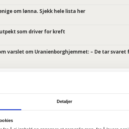
i enige om lønna. Sjekk hele lista her
utpekt som driver for kreft
m varslet om Uranienborghjemmet: – De tar svaret f
:
Detaljer
ookies