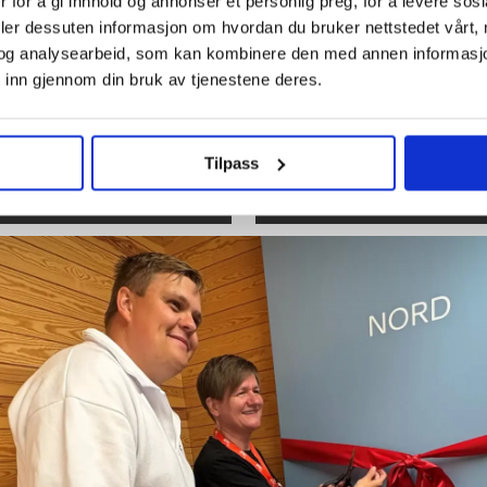
 for å gi innhold og annonser et personlig preg, for å levere sos
deler dessuten informasjon om hvordan du bruker nettstedet vårt,
og analysearbeid, som kan kombinere den med annen informasjon d
 inn gjennom din bruk av tjenestene deres.
oner samlet
Sommer kom
 i
går
Tilpass