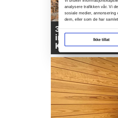
Vi bruker informasjonskapsler
analysere trafikken vår. Vi 
sosiale medier, annonsering 
dem, eller som de har samlet
3,7 millioner kr
inn etter brannen
Ikke tillat
Krokstadelva