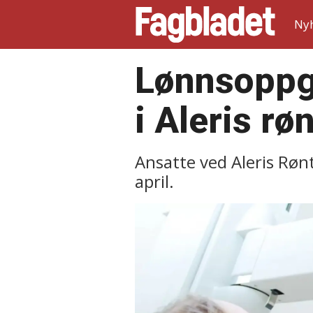
Ny
Lønnsoppgj
i Aleris rø
Ansatte ved Aleris Rønt
april.