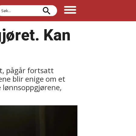
øk
jøret. Kan
t, pågår fortsatt
ne blir enige om et
re lønnsoppgjørene,