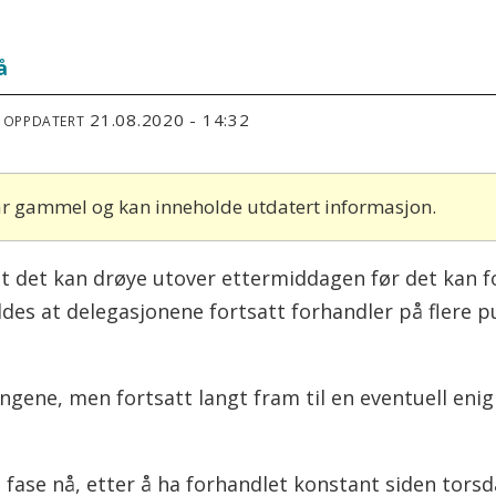
å
21.08.2020 - 14:32
T OPPDATERT
 år gammel og kan inneholde utdatert informasjon.
t det kan drøye utover ettermiddagen før det kan f
des at delegasjonene fortsatt forhandler på flere p
ingene, men fortsatt langt fram til en eventuell eni
e fase nå, etter å ha forhandlet konstant siden tors