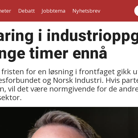
heter
Debatt
Jobbtema
Nyhetsbrev
S
aring i industrioppg
nge timer ennå
fristen for en løsning i frontfaget gikk u
sforbundet og Norsk Industri. Hvis parte
gen, vil det være normgivende for de and
sektor.