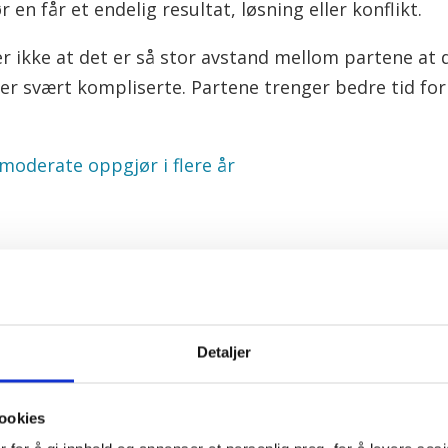
 en får et endelig resultat, løsning eller konflikt.
er ikke at det er så stor avstand mellom partene at d
r svært kompliserte. Partene trenger bedre tid for 
 moderate oppgjør i flere år
Ved ha
Hans-C
Detaljer
nestled
Hotel 
ookies
De forl