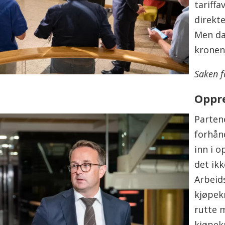
tariff
direkt
Men d
kronen
Saken f
Oppre
Parten
forhån
inn i o
det ikk
Arbeid
kjøpek
rutte 
kjøpek