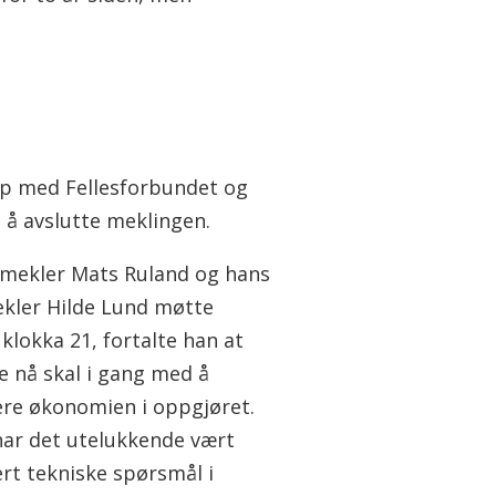
 opp med Fellesforbundet og
l å avslutte meklingen.
smekler Mats Ruland og hans
ler Hilde Lund møtte
klokka 21, fortalte han at
e nå skal i gang med å
ere økonomien i oppgjøret.
 har det utelukkende vært
ert tekniske spørsmål i