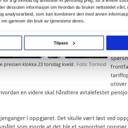
 for å gi innhold og annonser et personlig preg, for å levere sos
ifølge
deler dessuten informasjon om hvordan du bruker nettstedet vårt,
Almlid
og analysearbeid, som kan kombinere den med annen informasjon d
plasse
 inn gjennom din bruk av tjenestene deres.
LO- og
riksme
Tilpass
toppen
spørsm
e pressen klokka 23 torsdag kveld.
Foto: Tormod
frontf
tariff
utover
vordan en videre skal håndtere avtalefestet pensjo
jenganger i oppgjøret. Det skulle vært løst ved oppg
rsmålet som gjorde at det ble et samordnet oppgjør 