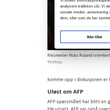
Vi bruker informasjonskapsler
analysere trafikken vår. Vi 
sosiale medier, annonsering 
dem, eller som de har samlet
Ikke tillat
Riksmekler Mats Ruland orientert
Ytrehus
komme opp i diskusjonen er h
Uløst om AFP
AFP-spørsmålet har blitt en g
ble utsatt. AFP var også spø