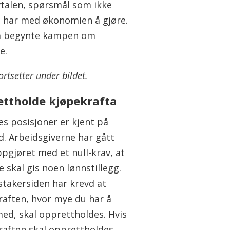
avtalen, spørsmål som ikke
e har med økonomien å gjøre.
a begynte kampen om
e.
ortsetter under bildet.
ttholde kjøpekrafta
es posisjoner er kjent på
d. Arbeidsgiverne har gått
ppgjøret med et null-krav, at
e skal gis noen lønnstillegg.
stakersiden har krevd at
raften, hvor mye du har å
med, skal opprettholdes. Hvis
raften skal opprettholdes,