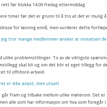
rett før klokka 14.00 fredag ettermiddag.
re timer før det er grunn til å tro at det er mulig 
 skisse for løsning ennå, men vurderer dette fortløp
 Jeg tror mange medlemmer ønsker at innsatsen dere
d ulike problemstillinger. To av de viktigste spørs
stillegg skal bli og om det blir et eget tillegg for d
et til offshore-arbeid.
 er ikke avlyst, men utsatt
år fram og tilbake mellom ulike møterom. Det er i
 men alle som har informasjon om hva som foregår i 