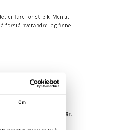
et er fare for streik. Men at
å forstå hverandre, og finne
lv tolv tida kom LO-leder
hristian Gabrielsen og
Om
er Peggy Følsvik også til
Opera der meklingen foregår.
ot hotellet i 02.30-tiden,