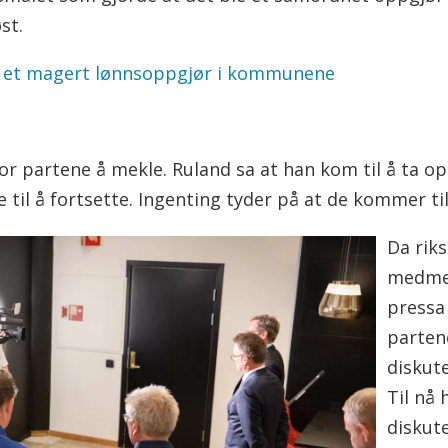
st.
 et magert lønnsoppgjør i kommunene
g for partene å mekle. Ruland sa at han kom til å ta
e til å fortsette. Ingenting tyder på at de kommer ti
Da rik
medmek
pressa 
parten
diskut
Til nå
diskut