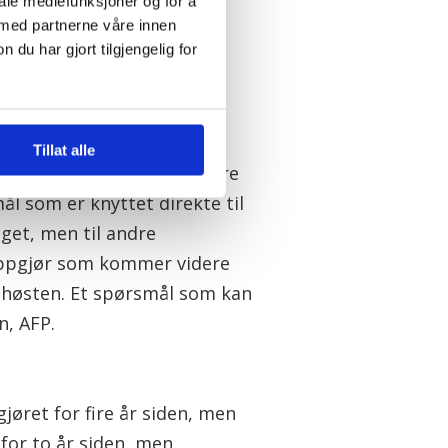
iale mediefunksjoner og for å
 NTB. NHO-leder Ole Erik
 med partnerne våre innen
 hadde allerede vært på
u har gjort tilgjengelig for
n.
 NHO-lederne skulle møte
kleren. De spørsmålene
Tillat alle
e diskuterte, skal ikke være
ål som er knyttet direkte til
aget, men til andre
oppgjør som kommer videre
 høsten. Et spørsmål som kan
n, AFP.
jøret for fire år siden, men
for to år siden, men